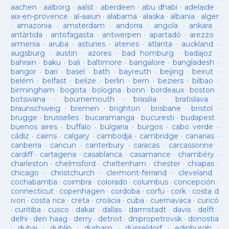
aachen
·
aalborg
·
aalst
·
aberdeen
·
abu dhabi
·
adelaide
·
aix-en-provence
·
al-aaiun
·
alabama
·
alaska
·
albania
·
alger
·
amazonia
·
amsterdam
·
andorra
·
angola
·
ankara
·
antàrtida
·
antofagasta
·
antwerpen
·
apartadó
·
arezzo
·
armenia
·
aruba
·
asturies
·
atenes
·
atlanta
·
auckland
·
augsburg
·
austin
·
azores
·
bad homburg
·
badajoz
·
bahrain
·
baku
·
bali
·
baltimore
·
bangalore
·
bangladesh
·
bangor
·
bari
·
basel
·
bath
·
bayreuth
·
beijing
·
beirut
·
belém
·
belfast
·
belize
·
berlin
·
bern
·
beziers
·
bilbao
·
birmingham
·
bogota
·
bologna
·
bonn
·
bordeaux
·
boston
·
botswana
·
bournemouth
·
brasilia
·
bratislava
·
braunschweig
·
bremen
·
brighton
·
brisbane
·
bristol
·
brugge
·
brusselles
·
bucaramanga
·
bucuresti
·
budapest
·
buenos aires
·
buffalo
·
bulgaria
·
burgos
·
cabo verde
·
cádiz
·
cairns
·
calgary
·
cambodja
·
cambridge
·
canarias
·
canberra
·
cancun
·
canterbury
·
caracas
·
carcassonne
·
cardiff
·
cartagena
·
casablanca
·
casamance
·
chambéry
·
charleston
·
chelmsford
·
cheltenham
·
chester
·
chiapas
·
chicago
·
christchurch
·
clermont-ferrand
·
cleveland
·
cochabamba
·
coimbra
·
colorado
·
columbus
·
concepción
·
connecticut
·
copenhagen
·
cordoba
·
corfu
·
cork
·
costa d
ivori
·
costa rica
·
creta
·
croàcia
·
cuba
·
cuernavaca
·
curicó
·
curitiba
·
cusco
·
dakar
·
dallas
·
darmstadt
·
davis
·
delft
·
delhi
·
den haag
·
derry
·
detroit
·
dnipropetrovsk
·
donostia
·
dubai
·
dublín
·
durham
·
düsseldorf
·
edinburgh
·