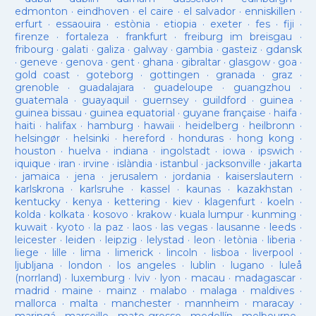
edmonton
·
eindhoven
·
el caire
·
el salvador
·
enniskillen
·
erfurt
·
essaouira
·
estònia
·
etiopia
·
exeter
·
fes
·
fiji
·
firenze
·
fortaleza
·
frankfurt
·
freiburg im breisgau
·
fribourg
·
galati
·
galiza
·
galway
·
gambia
·
gasteiz
·
gdansk
·
geneve
·
genova
·
gent
·
ghana
·
gibraltar
·
glasgow
·
goa
·
gold coast
·
goteborg
·
gottingen
·
granada
·
graz
·
grenoble
·
guadalajara
·
guadeloupe
·
guangzhou
·
guatemala
·
guayaquil
·
guernsey
·
guildford
·
guinea
·
guinea bissau
·
guinea equatorial
·
guyane française
·
haifa
·
haiti
·
halifax
·
hamburg
·
hawaii
·
heidelberg
·
heilbronn
·
helsingør
·
helsinki
·
hereford
·
honduras
·
hong kong
·
houston
·
huelva
·
indiana
·
ingolstadt
·
iowa
·
ipswich
·
iquique
·
iran
·
irvine
·
islàndia
·
istanbul
·
jacksonville
·
jakarta
·
jamaica
·
jena
·
jerusalem
·
jordania
·
kaiserslautern
·
karlskrona
·
karlsruhe
·
kassel
·
kaunas
·
kazakhstan
·
kentucky
·
kenya
·
kettering
·
kiev
·
klagenfurt
·
koeln
·
kolda
·
kolkata
·
kosovo
·
krakow
·
kuala lumpur
·
kunming
·
kuwait
·
kyoto
·
la paz
·
laos
·
las vegas
·
lausanne
·
leeds
·
leicester
·
leiden
·
leipzig
·
lelystad
·
leon
·
letònia
·
liberia
·
liege
·
lille
·
lima
·
limerick
·
lincoln
·
lisboa
·
liverpool
·
ljubljana
·
london
·
los angeles
·
lublin
·
lugano
·
luleå
(norrland)
·
luxemburg
·
lviv
·
lyon
·
macau
·
madagascar
·
madrid
·
maine
·
mainz
·
malabo
·
malaga
·
maldives
·
mallorca
·
malta
·
manchester
·
mannheim
·
maracay
·