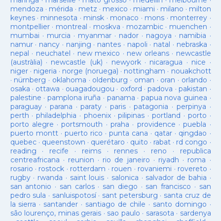
maringá
·
marseille
·
mato grosso
·
medellín
·
melbourne
·
mendoza
·
mérida
·
metz
·
mexico
·
miami
·
milano
·
milton
keynes
·
minnesota
·
minsk
·
monaco
·
mons
·
monterrey
·
montpellier
·
montreal
·
moskva
·
mozambic
·
muenchen
·
mumbai
·
murcia
·
myanmar
·
nador
·
nagoya
·
namibia
·
namur
·
nancy
·
nanjing
·
nantes
·
napoli
·
natal
·
nebraska
·
nepal
·
neuchatel
·
new mexico
·
new orleans
·
newcastle
(austràlia)
·
newcastle (uk)
·
newyork
·
nicaragua
·
nice
·
niger
·
nigeria
·
norge (noruega)
·
nottingham
·
nouakchott
·
nürnberg
·
oklahoma
·
oldenburg
·
oman
·
oran
·
orlando
·
osaka
·
ottawa
·
ouagadougou
·
oxford
·
padova
·
pakistan
·
palestine
·
pamplona iruña
·
panama
·
papua nova guinea
·
paraguay
·
parana
·
paraty
·
paris
·
patagonia
·
perpinya
·
perth
·
philadelphia
·
phoenix
·
pilipinas
·
portland
·
porto
·
porto alegre
·
portsmouth
·
praha
·
providence
·
puebla
·
puerto montt
·
puerto rico
·
punta cana
·
qatar
·
qingdao
·
quebec
·
queenstown
·
querétaro
·
quito
·
rabat
·
rd congo
·
reading
·
recife
·
reims
·
rennes
·
reno
·
republica
centreafricana
·
reunion
·
rio de janeiro
·
riyadh
·
roma
·
rosario
·
rostock
·
rotterdam
·
rouen
·
rovaniemi
·
rovereto
·
rugby
·
rwanda
·
saint louis
·
salonica
·
salvador de bahia
·
san antonio
·
san carlos
·
san diego
·
san francisco
·
san
pedro sula
·
sanluispotosí
·
sant petersburg
·
santa cruz de
la sierra
·
santander
·
santiago de chile
·
santo domingo
·
são lourenço, minas gerais
·
sao paulo
·
sarasota
·
sardenya