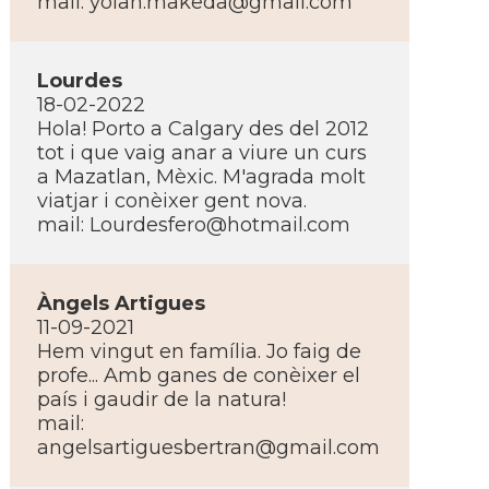
mail:
yolan.makeda@gmail.com
Lourdes
18-02-2022
Hola! Porto a Calgary des del 2012
tot i que vaig anar a viure un curs
a Mazatlan, Mèxic. M'agrada molt
viatjar i conèixer gent nova.
mail:
Lourdesfero@hotmail.com
Àngels Artigues
11-09-2021
Hem vingut en famí­lia. Jo faig de
profe... Amb ganes de conèixer el
paí­s i gaudir de la natura!
mail:
angelsartiguesbertran@gmail.com