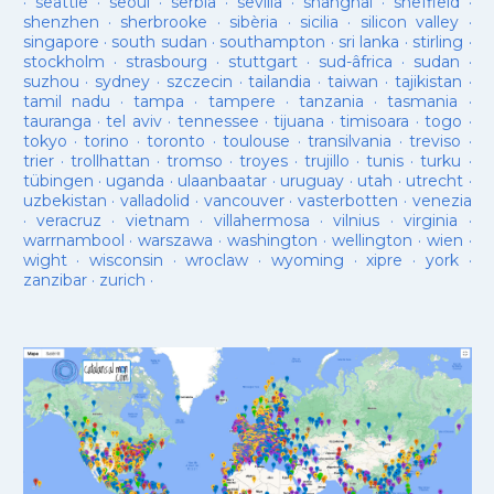
·
seattle
·
seoul
·
serbia
·
sevilla
·
shanghai
·
sheffield
·
shenzhen
·
sherbrooke
·
sibèria
·
sicilia
·
silicon valley
·
singapore
·
south sudan
·
southampton
·
sri lanka
·
stirling
·
stockholm
·
strasbourg
·
stuttgart
·
sud-âfrica
·
sudan
·
suzhou
·
sydney
·
szczecin
·
tailandia
·
taiwan
·
tajikistan
·
tamil nadu
·
tampa
·
tampere
·
tanzania
·
tasmania
·
tauranga
·
tel aviv
·
tennessee
·
tijuana
·
timisoara
·
togo
·
tokyo
·
torino
·
toronto
·
toulouse
·
transilvania
·
treviso
·
trier
·
trollhattan
·
tromso
·
troyes
·
trujillo
·
tunis
·
turku
·
tübingen
·
uganda
·
ulaanbaatar
·
uruguay
·
utah
·
utrecht
·
uzbekistan
·
valladolid
·
vancouver
·
vasterbotten
·
venezia
·
veracruz
·
vietnam
·
villahermosa
·
vilnius
·
virginia
·
warrnambool
·
warszawa
·
washington
·
wellington
·
wien
·
wight
·
wisconsin
·
wroclaw
·
wyoming
·
xipre
·
york
·
zanzibar
·
zurich
·