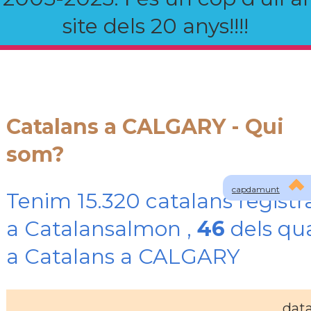
site dels 20 anys!!!!
Catalans a CALGARY - Qui
som?
capdamunt
Tenim 15.320 catalans registr
a Catalansalmon ,
46
dels qu
a Catalans a CALGARY
dat