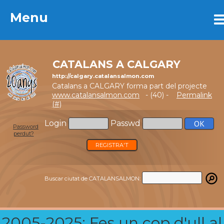
Menu
Menu
CATALANS A CALGARY
http://calgary.catalansalmon.com
Catalans a CALGARY forma part del projecte
www.catalansalmon.com
- (40) -
Permalink
(#)
Login
Passwd
Password
perdut?
REGISTRA'T
Buscar ciutat de CATALANSALMON:
2005-2025: Fes un cop d'ull al