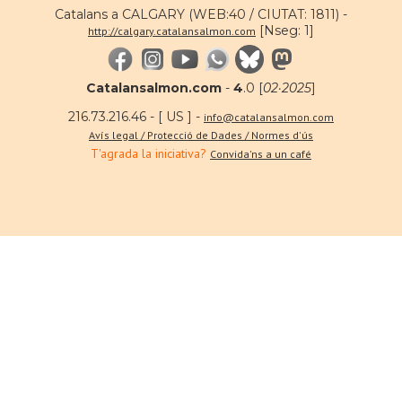
Catalans a CALGARY (WEB:40 / CIUTAT: 1811) -
[Nseg: 1]
http://calgary.catalansalmon.com
Catalansalmon.com
-
4
.0 [
02·2025
]
216.73.216.46 - [ US ] -
info@catalansalmon.com
Avís legal / Protecció de Dades / Normes d'ús
T'agrada la iniciativa?
Convida'ns a un café