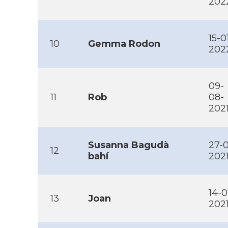
202
15-0
10
Gemma Rodon
202
09-
11
Rob
08-
202
Susanna Bagudà
27-0
12
bahí­
202
14-0
13
Joan
202