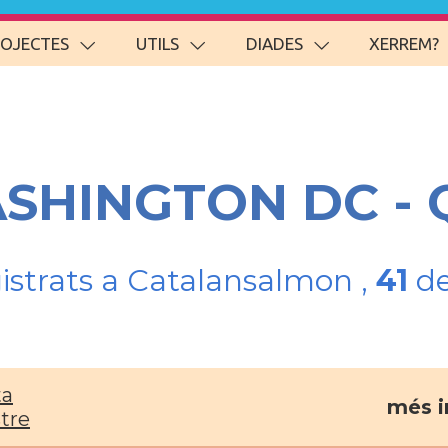
ROJECTES
UTILS
DIADES
XERREM?
ASHINGTON DC - 
gistrats a Catalansalmon ,
41
de
ta
més i
stre