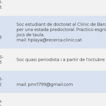
1-
3
Soc estudiant de doctorat al Clinic de Ba
per una estada predoctoral. Practico esgri
jocs de taula.
3
mail:
hplaya@recerca.clinic.cat
6-
Soc quasi periodista i a partir de l'octubr
3
1-
2
mail:
pmr1799@gmail.com
9-