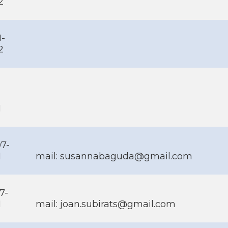
2
1-
2
1
7-
1
mail:
susannabaguda@gmail.com
7-
1
mail:
joan.subirats@gmail.com