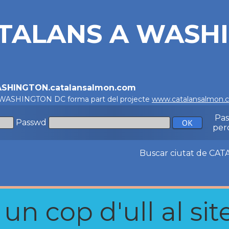
TALANS A WASH
ASHINGTON.catalansalmon.com
 WASHINGTON DC forma part del projecte
www.catalansalmon.
Pa
Passwd
per
Buscar ciutat de C
n cop d'ull al site