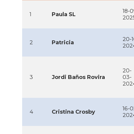
18-0
1
Paula SL
202
20-1
2
Patricia
202
20-
3
Jordi Baños Rovira
03-
202
16-0
4
Cristina Crosby
202