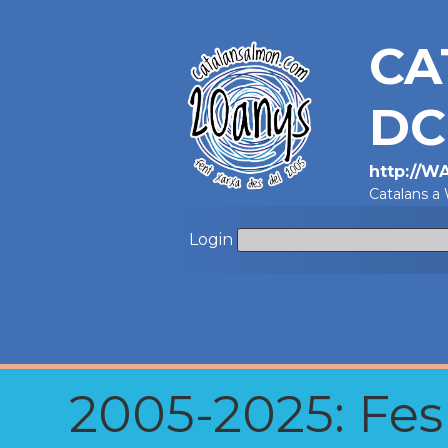
CA
DC
http://W
Catalans a
Login
2005-2025: Fes u