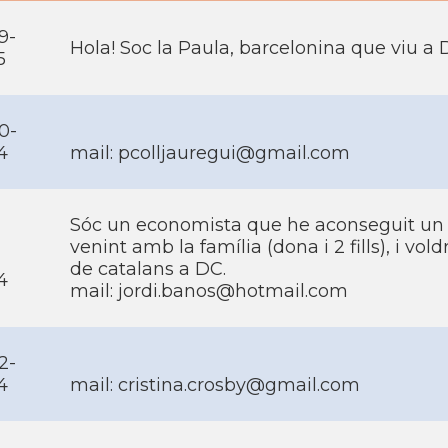
9-
Hola! Soc la Paula, barcelonina que viu a 
5
0-
4
mail:
pcolljauregui@gmail.com
Sóc un economista que he aconseguit un ll
venint amb la famí­lia (dona i 2 fills), i v
de catalans a DC.
4
mail:
jordi.banos@hotmail.com
2-
4
mail:
cristina.crosby@gmail.com