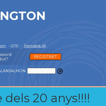
INGTON
com
- (213) -
Permalink (#)
ssword
REGISTRA'T
dut?
ATALANSALMON:
 dels 20 anys!!!!