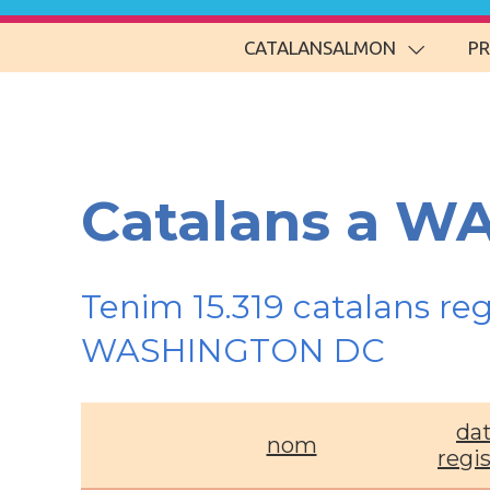
CATALANSALMON
P
Catalans a W
Tenim 15.319 catalans re
WASHINGTON DC
da
nom
regi