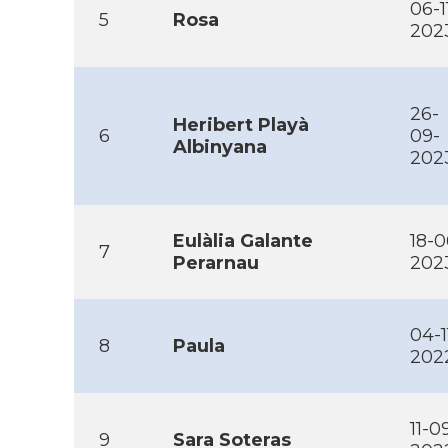
06-1
5
Rosa
202
26-
Heribert Playà
6
09-
Albinyana
202
Eulàlia Galante
18-0
7
Perarnau
202
04-1
8
Paula
202
11-0
9
Sara Soteras