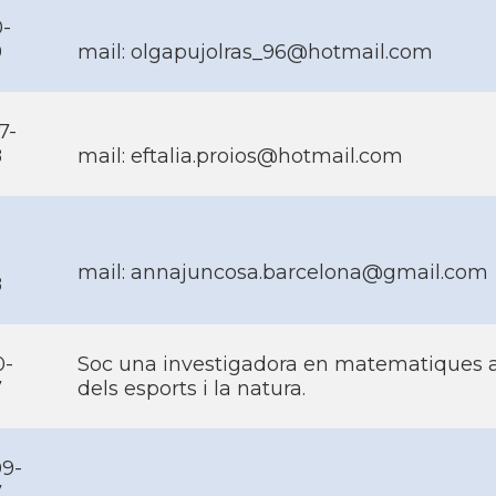
0-
9
mail:
olgapujolras_96@hotmail.com
7-
8
mail:
eftalia.proios@hotmail.com
mail:
annajuncosa.barcelona@gmail.com
8
0-
Soc una investigadora en matematiques a
7
dels esports i la natura.
09-
7