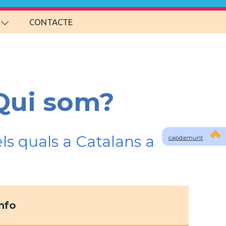
CONTACTE
Qui som?
ls quals a Catalans a
capdamunt
nfo