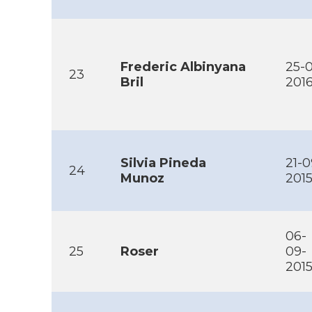
Frederic Albinyana
25-0
23
Bril
201
Silvia Pineda
21-0
24
Munoz
201
06-
25
Roser
09-
201