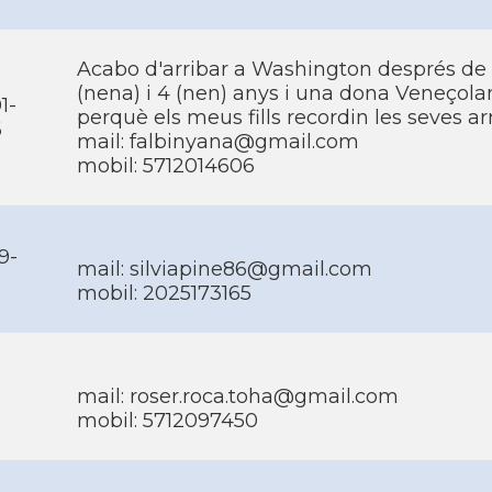
Acabo d'arribar a Washington després de pa
(nena) i 4 (nen) anys i una dona Veneçola
1-
perquè els meus fills recordin les seves ar
6
mail:
falbinyana@gmail.com
mobil: 5712014606
9-
mail:
silviapine86@gmail.com
5
mobil: 2025173165
mail:
roser.roca.toha@gmail.com
5
mobil: 5712097450