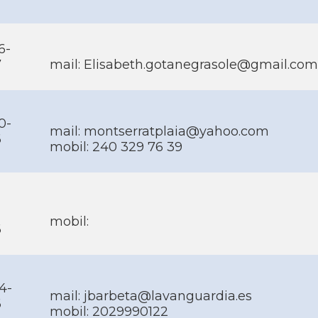
6-
7
mail:
Elisabeth.gotanegrasole@gmail.com
0-
mail:
montserratplaia@yahoo.com
6
mobil: 240 329 76 39
mobil:
6
4-
mail:
jbarbeta@lavanguardia.es
6
mobil: 2029990122