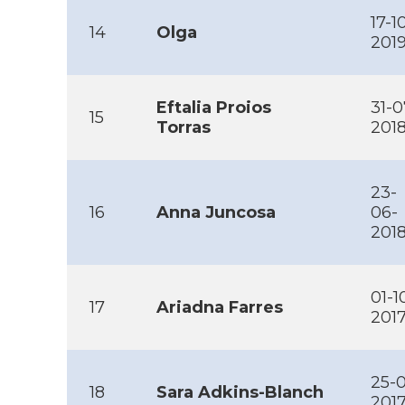
17-1
14
Olga
201
Eftalia Proios
31-0
15
Torras
201
23-
16
Anna Juncosa
06-
201
01-1
17
Ariadna Farres
201
25-
18
Sara Adkins-Blanch
201