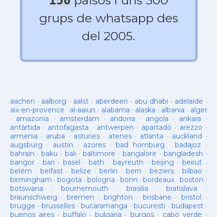
països i uns 300
150
grups de whatsapp des
del 2005.
aachen
·
aalborg
·
aalst
·
aberdeen
·
abu dhabi
·
adelaide
·
aix-en-provence
·
al-aaiun
·
alabama
·
alaska
·
albania
·
alger
·
amazonia
·
amsterdam
·
andorra
·
angola
·
ankara
·
antàrtida
·
antofagasta
·
antwerpen
·
apartadó
·
arezzo
·
armenia
·
aruba
·
asturies
·
atenes
·
atlanta
·
auckland
·
augsburg
·
austin
·
azores
·
bad homburg
·
badajoz
·
bahrain
·
baku
·
bali
·
baltimore
·
bangalore
·
bangladesh
·
bangor
·
bari
·
basel
·
bath
·
bayreuth
·
beijing
·
beirut
·
belém
·
belfast
·
belize
·
berlin
·
bern
·
beziers
·
bilbao
·
birmingham
·
bogota
·
bologna
·
bonn
·
bordeaux
·
boston
·
botswana
·
bournemouth
·
brasilia
·
bratislava
·
braunschweig
·
bremen
·
brighton
·
brisbane
·
bristol
·
brugge
·
brusselles
·
bucaramanga
·
bucuresti
·
budapest
·
buenos aires
·
buffalo
·
bulgaria
·
burgos
·
cabo verde
·