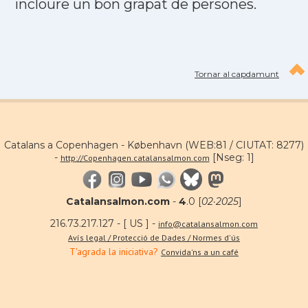
incloure un bon grapat de persones.
Tornar al capdamunt
Catalans a Copenhagen - København (WEB:81 / CIUTAT: 8277)
-
[Nseg: 1]
http://Copenhagen.catalansalmon.com
Catalansalmon.com
-
4
.0 [
02·2025
]
216.73.217.127 - [ US ] -
info@catalansalmon.com
Avís legal / Protecció de Dades / Normes d'ús
T'agrada la iniciativa?
Convida'ns a un café