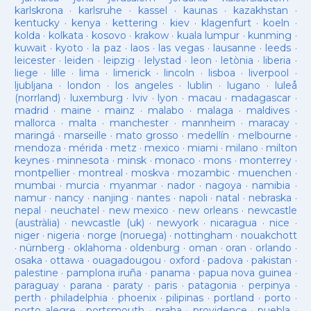
karlskrona
·
karlsruhe
·
kassel
·
kaunas
·
kazakhstan
·
kentucky
·
kenya
·
kettering
·
kiev
·
klagenfurt
·
koeln
·
kolda
·
kolkata
·
kosovo
·
krakow
·
kuala lumpur
·
kunming
·
kuwait
·
kyoto
·
la paz
·
laos
·
las vegas
·
lausanne
·
leeds
·
leicester
·
leiden
·
leipzig
·
lelystad
·
leon
·
letònia
·
liberia
·
liege
·
lille
·
lima
·
limerick
·
lincoln
·
lisboa
·
liverpool
·
ljubljana
·
london
·
los angeles
·
lublin
·
lugano
·
luleå
(norrland)
·
luxemburg
·
lviv
·
lyon
·
macau
·
madagascar
·
madrid
·
maine
·
mainz
·
malabo
·
malaga
·
maldives
·
mallorca
·
malta
·
manchester
·
mannheim
·
maracay
·
maringá
·
marseille
·
mato grosso
·
medellín
·
melbourne
·
mendoza
·
mérida
·
metz
·
mexico
·
miami
·
milano
·
milton
keynes
·
minnesota
·
minsk
·
monaco
·
mons
·
monterrey
·
montpellier
·
montreal
·
moskva
·
mozambic
·
muenchen
·
mumbai
·
murcia
·
myanmar
·
nador
·
nagoya
·
namibia
·
namur
·
nancy
·
nanjing
·
nantes
·
napoli
·
natal
·
nebraska
·
nepal
·
neuchatel
·
new mexico
·
new orleans
·
newcastle
(austràlia)
·
newcastle (uk)
·
newyork
·
nicaragua
·
nice
·
niger
·
nigeria
·
norge (noruega)
·
nottingham
·
nouakchott
·
nürnberg
·
oklahoma
·
oldenburg
·
oman
·
oran
·
orlando
·
osaka
·
ottawa
·
ouagadougou
·
oxford
·
padova
·
pakistan
·
palestine
·
pamplona iruña
·
panama
·
papua nova guinea
·
paraguay
·
parana
·
paraty
·
paris
·
patagonia
·
perpinya
·
perth
·
philadelphia
·
phoenix
·
pilipinas
·
portland
·
porto
·
porto alegre
·
portsmouth
·
praha
·
providence
·
puebla
·