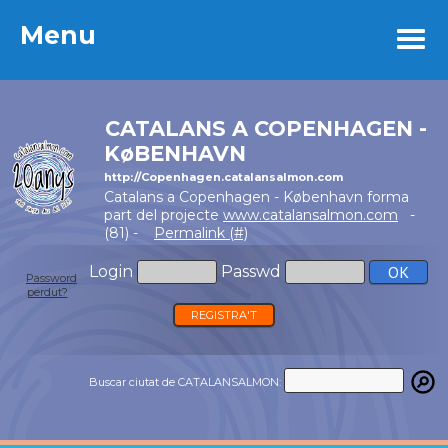
Menu
Menu
CATALANS A COPENHAGEN -
KøBENHAVN
http://Copenhagen.catalansalmon.com
Catalans a Copenhagen - København forma
part del projecte
www.catalansalmon.com
-
(81) -
Permalink (#)
Login
Passwd
Password
perdut?
REGISTRA'T
Buscar ciutat de CATALANSALMON: