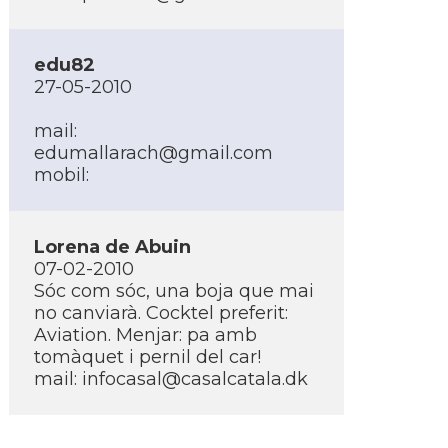
edu82
27-05-2010
mail:
edumallarach@gmail.com
mobil:
Lorena de Abuin
07-02-2010
Sóc com sóc, una boja que mai
no canviarà. Cocktel preferit:
Aviation. Menjar: pa amb
tomàquet i pernil del car!
mail:
infocasal@casalcatala.dk