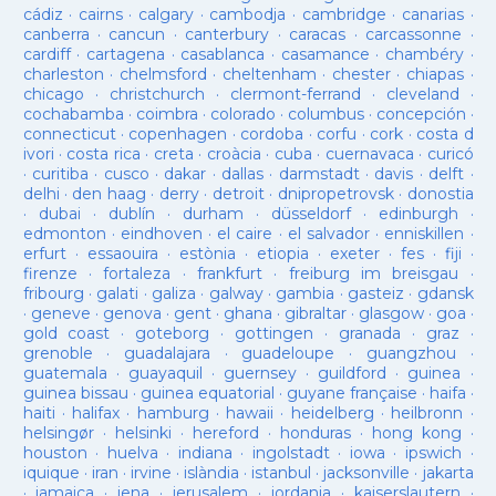
cádiz
·
cairns
·
calgary
·
cambodja
·
cambridge
·
canarias
·
canberra
·
cancun
·
canterbury
·
caracas
·
carcassonne
·
cardiff
·
cartagena
·
casablanca
·
casamance
·
chambéry
·
charleston
·
chelmsford
·
cheltenham
·
chester
·
chiapas
·
chicago
·
christchurch
·
clermont-ferrand
·
cleveland
·
cochabamba
·
coimbra
·
colorado
·
columbus
·
concepción
·
connecticut
·
copenhagen
·
cordoba
·
corfu
·
cork
·
costa d
ivori
·
costa rica
·
creta
·
croàcia
·
cuba
·
cuernavaca
·
curicó
·
curitiba
·
cusco
·
dakar
·
dallas
·
darmstadt
·
davis
·
delft
·
delhi
·
den haag
·
derry
·
detroit
·
dnipropetrovsk
·
donostia
·
dubai
·
dublín
·
durham
·
düsseldorf
·
edinburgh
·
edmonton
·
eindhoven
·
el caire
·
el salvador
·
enniskillen
·
erfurt
·
essaouira
·
estònia
·
etiopia
·
exeter
·
fes
·
fiji
·
firenze
·
fortaleza
·
frankfurt
·
freiburg im breisgau
·
fribourg
·
galati
·
galiza
·
galway
·
gambia
·
gasteiz
·
gdansk
·
geneve
·
genova
·
gent
·
ghana
·
gibraltar
·
glasgow
·
goa
·
gold coast
·
goteborg
·
gottingen
·
granada
·
graz
·
grenoble
·
guadalajara
·
guadeloupe
·
guangzhou
·
guatemala
·
guayaquil
·
guernsey
·
guildford
·
guinea
·
guinea bissau
·
guinea equatorial
·
guyane française
·
haifa
·
haiti
·
halifax
·
hamburg
·
hawaii
·
heidelberg
·
heilbronn
·
helsingør
·
helsinki
·
hereford
·
honduras
·
hong kong
·
houston
·
huelva
·
indiana
·
ingolstadt
·
iowa
·
ipswich
·
iquique
·
iran
·
irvine
·
islàndia
·
istanbul
·
jacksonville
·
jakarta
·
jamaica
·
jena
·
jerusalem
·
jordania
·
kaiserslautern
·