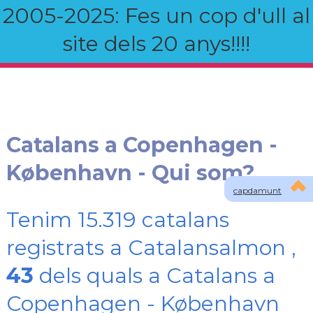
2005-2025: Fes un cop d'ull al
site dels 20 anys!!!!
Catalans a Copenhagen -
København - Qui som?
capdamunt
Tenim 15.319 catalans
registrats a Catalansalmon ,
43
dels quals a Catalans a
Copenhagen - København