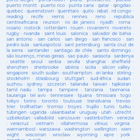
puerto montt
·
puerto rico
·
punta cana
·
qatar
·
qingdao
·
quebec
·
queenstown
·
querétaro
·
quito
·
rabat
·
rd congo
·
reading
·
recife
·
reims
·
rennes
·
reno
·
republica
centreafricana
·
reunion
·
rio de janeiro
·
riyadh
·
roma
·
rosario
·
rostock
·
rotterdam
·
rouen
·
rovaniemi
·
rovereto
·
rugby
·
rwanda
·
saint louis
·
salonica
·
salvador de bahia
·
san antonio
·
san carlos
·
san diego
·
san francisco
·
san
pedro sula
·
sanluispotosí
·
sant petersburg
·
santa cruz de
la sierra
·
santander
·
santiago de chile
·
santo domingo
·
são lourenço, minas gerais
·
sao paulo
·
sarasota
·
sardenya
·
seattle
·
seoul
·
serbia
·
sevilla
·
shanghai
·
sheffield
·
shenzhen
·
sherbrooke
·
sibèria
·
sicilia
·
silicon valley
·
singapore
·
south sudan
·
southampton
·
sri lanka
·
stirling
·
stockholm
·
strasbourg
·
stuttgart
·
sud-âfrica
·
sudan
·
suzhou
·
sydney
·
szczecin
·
tailandia
·
taiwan
·
tajikistan
·
tamil nadu
·
tampa
·
tampere
·
tanzania
·
tasmania
·
tauranga
·
tel aviv
·
tennessee
·
tijuana
·
timisoara
·
togo
·
tokyo
·
torino
·
toronto
·
toulouse
·
transilvania
·
treviso
·
trier
·
trollhattan
·
tromso
·
troyes
·
trujillo
·
tunis
·
turku
·
tübingen
·
uganda
·
ulaanbaatar
·
uruguay
·
utah
·
utrecht
·
uzbekistan
·
valladolid
·
vancouver
·
vasterbotten
·
venezia
·
veracruz
·
vietnam
·
villahermosa
·
vilnius
·
virginia
·
warrnambool
·
warszawa
·
washington
·
wellington
·
wien
·
wight
·
wisconsin
·
wroclaw
·
wyoming
·
xipre
·
york
·