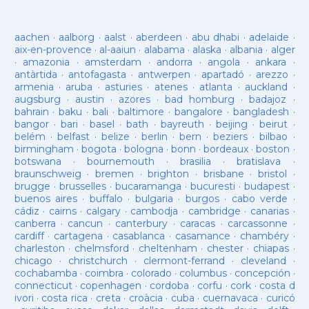
aachen
·
aalborg
·
aalst
·
aberdeen
·
abu dhabi
·
adelaide
·
aix-en-provence
·
al-aaiun
·
alabama
·
alaska
·
albania
·
alger
·
amazonia
·
amsterdam
·
andorra
·
angola
·
ankara
·
antàrtida
·
antofagasta
·
antwerpen
·
apartadó
·
arezzo
·
armenia
·
aruba
·
asturies
·
atenes
·
atlanta
·
auckland
·
augsburg
·
austin
·
azores
·
bad homburg
·
badajoz
·
bahrain
·
baku
·
bali
·
baltimore
·
bangalore
·
bangladesh
·
bangor
·
bari
·
basel
·
bath
·
bayreuth
·
beijing
·
beirut
·
belém
·
belfast
·
belize
·
berlin
·
bern
·
beziers
·
bilbao
·
birmingham
·
bogota
·
bologna
·
bonn
·
bordeaux
·
boston
·
botswana
·
bournemouth
·
brasilia
·
bratislava
·
braunschweig
·
bremen
·
brighton
·
brisbane
·
bristol
·
brugge
·
brusselles
·
bucaramanga
·
bucuresti
·
budapest
·
buenos aires
·
buffalo
·
bulgaria
·
burgos
·
cabo verde
·
cádiz
·
cairns
·
calgary
·
cambodja
·
cambridge
·
canarias
·
canberra
·
cancun
·
canterbury
·
caracas
·
carcassonne
·
cardiff
·
cartagena
·
casablanca
·
casamance
·
chambéry
·
charleston
·
chelmsford
·
cheltenham
·
chester
·
chiapas
·
chicago
·
christchurch
·
clermont-ferrand
·
cleveland
·
cochabamba
·
coimbra
·
colorado
·
columbus
·
concepción
·
connecticut
·
copenhagen
·
cordoba
·
corfu
·
cork
·
costa d
ivori
·
costa rica
·
creta
·
croàcia
·
cuba
·
cuernavaca
·
curicó