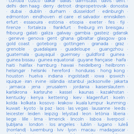
·
curitiba
·
cusco
·
dakar
·
dallas
·
darmstadt
·
davis
·
delft
·
delhi
·
den haag
·
derry
·
detroit
·
dnipropetrovsk
·
donostia
·
dubai
·
dublín
·
durham
·
düsseldorf
·
edinburgh
·
edmonton
·
eindhoven
·
el caire
·
el salvador
·
enniskillen
·
erfurt
·
essaouira
·
estònia
·
etiopia
·
exeter
·
fes
·
fiji
·
firenze
·
fortaleza
·
frankfurt
·
freiburg im breisgau
·
fribourg
·
galati
·
galiza
·
galway
·
gambia
·
gasteiz
·
gdansk
·
geneve
·
genova
·
gent
·
ghana
·
gibraltar
·
glasgow
·
goa
·
gold coast
·
goteborg
·
gottingen
·
granada
·
graz
·
grenoble
·
guadalajara
·
guadeloupe
·
guangzhou
·
guatemala
·
guayaquil
·
guernsey
·
guildford
·
guinea
·
guinea bissau
·
guinea equatorial
·
guyane française
·
haifa
·
haiti
·
halifax
·
hamburg
·
hawaii
·
heidelberg
·
heilbronn
·
helsingør
·
helsinki
·
hereford
·
honduras
·
hong kong
·
houston
·
huelva
·
indiana
·
ingolstadt
·
iowa
·
ipswich
·
iquique
·
iran
·
irvine
·
islàndia
·
istanbul
·
jacksonville
·
jakarta
·
jamaica
·
jena
·
jerusalem
·
jordania
·
kaiserslautern
·
karlskrona
·
karlsruhe
·
kassel
·
kaunas
·
kazakhstan
·
kentucky
·
kenya
·
kettering
·
kiev
·
klagenfurt
·
koeln
·
kolda
·
kolkata
·
kosovo
·
krakow
·
kuala lumpur
·
kunming
·
kuwait
·
kyoto
·
la paz
·
laos
·
las vegas
·
lausanne
·
leeds
·
leicester
·
leiden
·
leipzig
·
lelystad
·
leon
·
letònia
·
liberia
·
liege
·
lille
·
lima
·
limerick
·
lincoln
·
lisboa
·
liverpool
·
ljubljana
·
london
·
los angeles
·
lublin
·
lugano
·
luleå
(norrland)
·
luxemburg
·
lviv
·
lyon
·
macau
·
madagascar
·