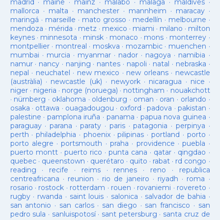
madrid
·
maine
·
mainz
·
malabo
·
malaga
·
maldives
·
mallorca
·
malta
·
manchester
·
mannheim
·
maracay
·
maringá
·
marseille
·
mato grosso
·
medellín
·
melbourne
·
mendoza
·
mérida
·
metz
·
mexico
·
miami
·
milano
·
milton
keynes
·
minnesota
·
minsk
·
monaco
·
mons
·
monterrey
·
montpellier
·
montreal
·
moskva
·
mozambic
·
muenchen
·
mumbai
·
murcia
·
myanmar
·
nador
·
nagoya
·
namibia
·
namur
·
nancy
·
nanjing
·
nantes
·
napoli
·
natal
·
nebraska
·
nepal
·
neuchatel
·
new mexico
·
new orleans
·
newcastle
(austràlia)
·
newcastle (uk)
·
newyork
·
nicaragua
·
nice
·
niger
·
nigeria
·
norge (noruega)
·
nottingham
·
nouakchott
·
nürnberg
·
oklahoma
·
oldenburg
·
oman
·
oran
·
orlando
·
osaka
·
ottawa
·
ouagadougou
·
oxford
·
padova
·
pakistan
·
palestine
·
pamplona iruña
·
panama
·
papua nova guinea
·
paraguay
·
parana
·
paraty
·
paris
·
patagonia
·
perpinya
·
perth
·
philadelphia
·
phoenix
·
pilipinas
·
portland
·
porto
·
porto alegre
·
portsmouth
·
praha
·
providence
·
puebla
·
puerto montt
·
puerto rico
·
punta cana
·
qatar
·
qingdao
·
quebec
·
queenstown
·
querétaro
·
quito
·
rabat
·
rd congo
·
reading
·
recife
·
reims
·
rennes
·
reno
·
republica
centreafricana
·
reunion
·
rio de janeiro
·
riyadh
·
roma
·
rosario
·
rostock
·
rotterdam
·
rouen
·
rovaniemi
·
rovereto
·
rugby
·
rwanda
·
saint louis
·
salonica
·
salvador de bahia
·
san antonio
·
san carlos
·
san diego
·
san francisco
·
san
pedro sula
·
sanluispotosí
·
sant petersburg
·
santa cruz de