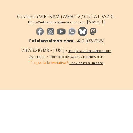
Catalans a VIETNAM (WEB:112 / CIUTAT: 3770) -
[Nseg: 1]
http://Vietnam.catalansalmon.com
Catalansalmon.com
-
4
.0 [
02·2025
]
216.73.216.139 - [ US ] -
info@catalansalmon.com
Avís legal / Protecció de Dades / Normes d'ús
T'agrada la iniciativa?
Convida'ns a un café