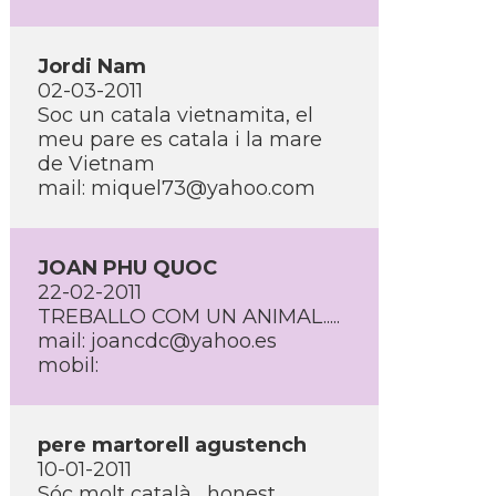
Jordi Nam
02-03-2011
Soc un catala vietnamita, el
meu pare es catala i la mare
de Vietnam
mail:
miquel73@yahoo.com
JOAN PHU QUOC
22-02-2011
TREBALLO COM UN ANIMAL.....
mail:
joancdc@yahoo.es
mobil:
pere martorell agustench
10-01-2011
Sóc molt català , honest,