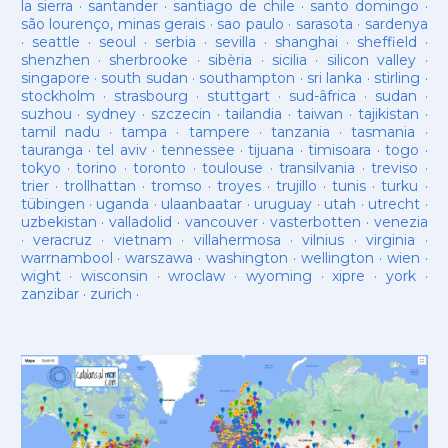
la sierra
·
santander
·
santiago de chile
·
santo domingo
·
são lourenço, minas gerais
·
sao paulo
·
sarasota
·
sardenya
·
seattle
·
seoul
·
serbia
·
sevilla
·
shanghai
·
sheffield
·
shenzhen
·
sherbrooke
·
sibèria
·
sicilia
·
silicon valley
·
singapore
·
south sudan
·
southampton
·
sri lanka
·
stirling
·
stockholm
·
strasbourg
·
stuttgart
·
sud-âfrica
·
sudan
·
suzhou
·
sydney
·
szczecin
·
tailandia
·
taiwan
·
tajikistan
·
tamil nadu
·
tampa
·
tampere
·
tanzania
·
tasmania
·
tauranga
·
tel aviv
·
tennessee
·
tijuana
·
timisoara
·
togo
·
tokyo
·
torino
·
toronto
·
toulouse
·
transilvania
·
treviso
·
trier
·
trollhattan
·
tromso
·
troyes
·
trujillo
·
tunis
·
turku
·
tübingen
·
uganda
·
ulaanbaatar
·
uruguay
·
utah
·
utrecht
·
uzbekistan
·
valladolid
·
vancouver
·
vasterbotten
·
venezia
·
veracruz
·
vietnam
·
villahermosa
·
vilnius
·
virginia
·
warrnambool
·
warszawa
·
washington
·
wellington
·
wien
·
wight
·
wisconsin
·
wroclaw
·
wyoming
·
xipre
·
york
·
zanzibar
·
zurich
·