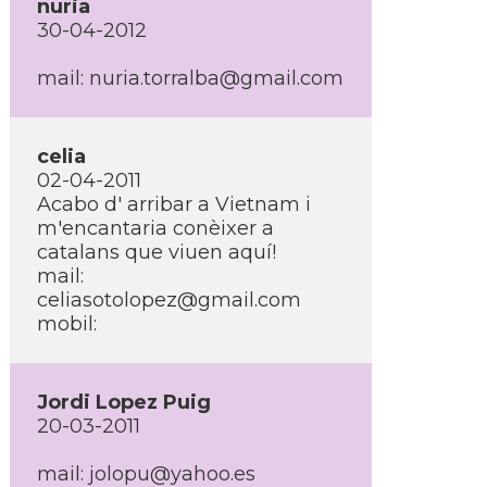
nuria
30-04-2012
mail:
nuria.torralba@gmail.com
celia
02-04-2011
Acabo d' arribar a Vietnam i
m'encantaria conèixer a
catalans que viuen aquí­!
mail:
celiasotolopez@gmail.com
mobil:
Jordi Lopez Puig
20-03-2011
mail:
jolopu@yahoo.es