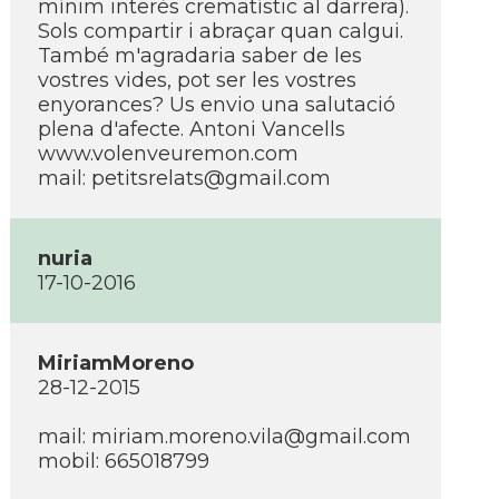
mí­nim interès crematí­stic al darrera).
Sols compartir i abraçar quan calgui.
També m'agradaria saber de les
vostres vides, pot ser les vostres
enyorances? Us envio una salutació
plena d'afecte. Antoni Vancells
www.volenveuremon.com
mail:
petitsrelats@gmail.com
nuria
17-10-2016
MiriamMoreno
28-12-2015
mail:
miriam.moreno.vila@gmail.com
mobil: 665018799