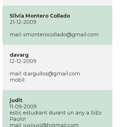
Silvia Montero Collado
21-12-2009
mail:
smonterocollado@gmail.com
davarg
12-12-2009
mail:
d.argullos@gmail.com
mobil:
judit
11-09-2009
estic estudiant durant un any a Sí£o
Paulo!
mail:
juxijuxi@hotmail.com