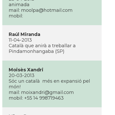
animada
mail:
moolpa@hotmail.com
mobil:
Raúl Miranda
11-04-2013
Català que anirà a treballar a
Pindamonhangaba (SP)
Moisès Xandri
20-03-2013
Sóc un català més en expansió pel
món!
mail:
moixandri@gmail.com
mobil: +55 14 998719463