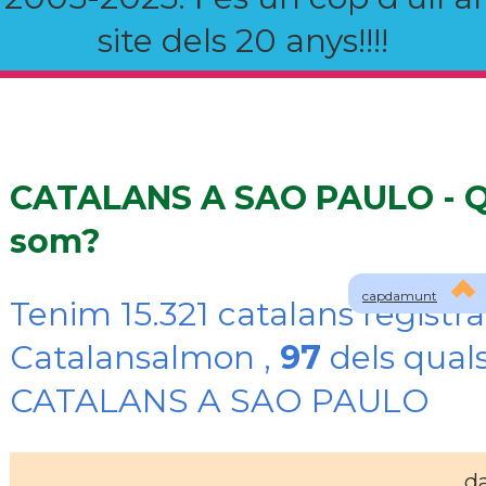
site dels 20 anys!!!!
CATALANS A SAO PAULO - Q
som?
capdamunt
Tenim 15.321 catalans registra
Catalansalmon ,
97
dels quals
CATALANS A SAO PAULO
d