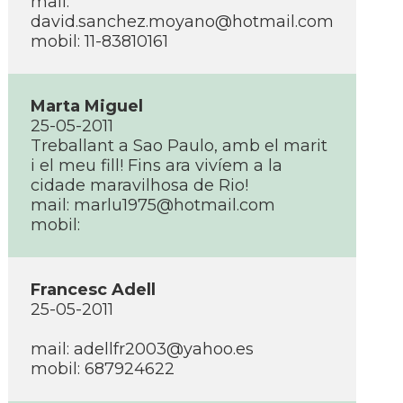
mail:
david.sanchez.moyano@hotmail.com
mobil: 11-83810161
Marta Miguel
25-05-2011
Treballant a Sao Paulo, amb el marit
i el meu fill! Fins ara viví­em a la
cidade maravilhosa de Rio!
mail:
marlu1975@hotmail.com
mobil:
Francesc Adell
25-05-2011
mail:
adellfr2003@yahoo.es
mobil: 687924622