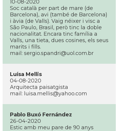
10-08-2020
Soc català per part de mare (de
Barcelona), avi (també de Barcelona)
i àvia (de Valls). Vaig néixer i visc a
São Paulo, Brasil, però tinc la doble
nacionalitat. Encara tinc família a
Valls, una tieta, dues cosines, els seus
marits i fills.
mail:
sergio.spandri@uol.com.br
Luísa Mellis
04-08-2020
Arquitecta paisatgista
mail:
luisa.mellis@yahoo.com
Pablo Buxó Fernández
26-04-2020
Estic amb meu pare de 90 anys