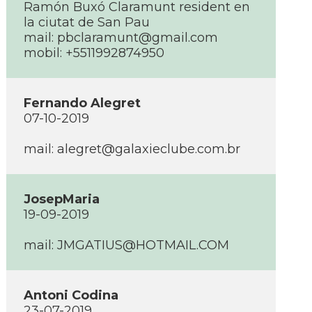
Ramón Buxó Claramunt resident en
la ciutat de San Pau
mail:
pbclaramunt@gmail.com
mobil: +5511992874950
Fernando Alegret
07-10-2019
mail:
alegret@galaxieclube.com.br
JosepMaria
19-09-2019
mail:
JMGATIUS@HOTMAIL.COM
Antoni Codina
23-07-2019