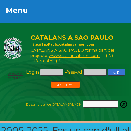
Menu
Menu
CATALANS A SAO PAULO
http://SaoPaulo.catalansalmon.com
CATALANS A SAO PAULO forma part del
projecte
www.catalansalmon.com
- (17) -
Permalink (#)
Login
Passwd
Password
perdut?
REGISTRA'T
Buscar ciutat de CATALANSALMON:
2005-2025: Fes un cop d'ull al