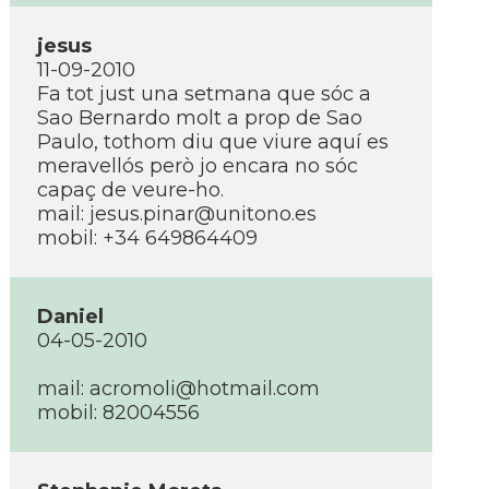
jesus
11-09-2010
Fa tot just una setmana que sóc a
Sao Bernardo molt a prop de Sao
Paulo, tothom diu que viure aquí­ es
meravellós però jo encara no sóc
capaç de veure-ho.
mail:
jesus.pinar@unitono.es
mobil: +34 649864409
Daniel
04-05-2010
mail:
acromoli@hotmail.com
mobil: 82004556