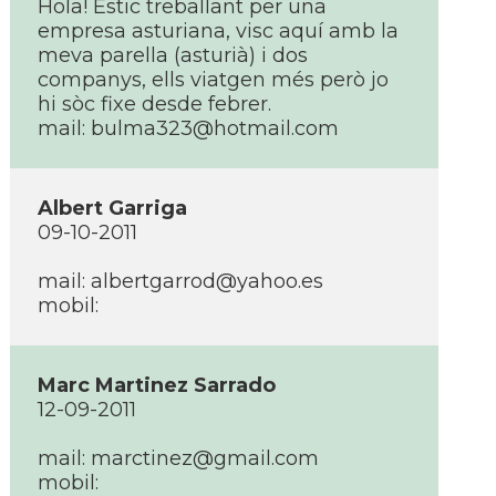
Hola! Estic treballant per una
empresa asturiana, visc aquí­ amb la
meva parella (asturià) i dos
companys, ells viatgen més però jo
hi sòc fixe desde febrer.
mail:
bulma323@hotmail.com
Albert Garriga
09-10-2011
mail:
albertgarrod@yahoo.es
mobil:
Marc Martinez Sarrado
12-09-2011
mail:
marctinez@gmail.com
mobil: