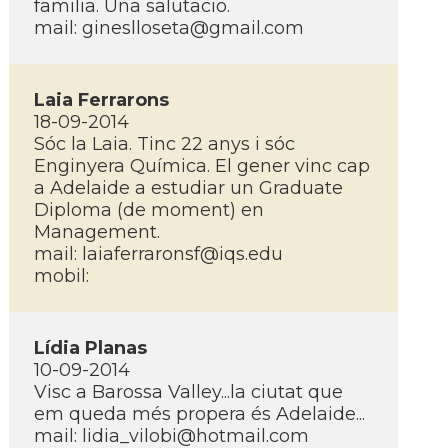
familia. Una salutacio.
mail:
gineslloseta@gmail.com
Laia Ferrarons
18-09-2014
Sóc la Laia. Tinc 22 anys i sóc
Enginyera Quí­mica. El gener vinc cap
a Adelaide a estudiar un Graduate
Diploma (de moment) en
Management.
mail:
laiaferraronsf@iqs.edu
mobil:
Lí­dia Planas
10-09-2014
Visc a Barossa Valley...la ciutat que
em queda més propera és Adelaide...
mail:
lidia_vilobi@hotmail.com