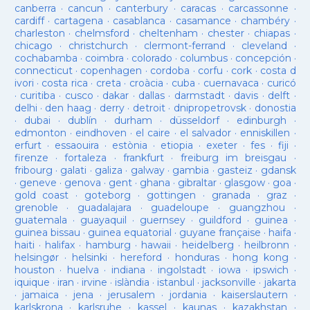
canberra
·
cancun
·
canterbury
·
caracas
·
carcassonne
·
cardiff
·
cartagena
·
casablanca
·
casamance
·
chambéry
·
charleston
·
chelmsford
·
cheltenham
·
chester
·
chiapas
·
chicago
·
christchurch
·
clermont-ferrand
·
cleveland
·
cochabamba
·
coimbra
·
colorado
·
columbus
·
concepción
·
connecticut
·
copenhagen
·
cordoba
·
corfu
·
cork
·
costa d
ivori
·
costa rica
·
creta
·
croàcia
·
cuba
·
cuernavaca
·
curicó
·
curitiba
·
cusco
·
dakar
·
dallas
·
darmstadt
·
davis
·
delft
·
delhi
·
den haag
·
derry
·
detroit
·
dnipropetrovsk
·
donostia
·
dubai
·
dublín
·
durham
·
düsseldorf
·
edinburgh
·
edmonton
·
eindhoven
·
el caire
·
el salvador
·
enniskillen
·
erfurt
·
essaouira
·
estònia
·
etiopia
·
exeter
·
fes
·
fiji
·
firenze
·
fortaleza
·
frankfurt
·
freiburg im breisgau
·
fribourg
·
galati
·
galiza
·
galway
·
gambia
·
gasteiz
·
gdansk
·
geneve
·
genova
·
gent
·
ghana
·
gibraltar
·
glasgow
·
goa
·
gold coast
·
goteborg
·
gottingen
·
granada
·
graz
·
grenoble
·
guadalajara
·
guadeloupe
·
guangzhou
·
guatemala
·
guayaquil
·
guernsey
·
guildford
·
guinea
·
guinea bissau
·
guinea equatorial
·
guyane française
·
haifa
·
haiti
·
halifax
·
hamburg
·
hawaii
·
heidelberg
·
heilbronn
·
helsingør
·
helsinki
·
hereford
·
honduras
·
hong kong
·
houston
·
huelva
·
indiana
·
ingolstadt
·
iowa
·
ipswich
·
iquique
·
iran
·
irvine
·
islàndia
·
istanbul
·
jacksonville
·
jakarta
·
jamaica
·
jena
·
jerusalem
·
jordania
·
kaiserslautern
·
karlskrona
·
karlsruhe
·
kassel
·
kaunas
·
kazakhstan
·