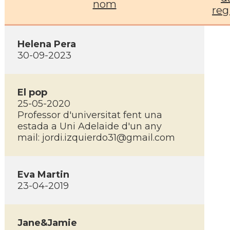
nom
reg
Helena Pera
30-09-2023
El pop
25-05-2020
Professor d'universitat fent una
estada a Uni Adelaide d'un any
mail:
jordi.izquierdo31@gmail.com
Eva Martin
23-04-2019
Jane&Jamie