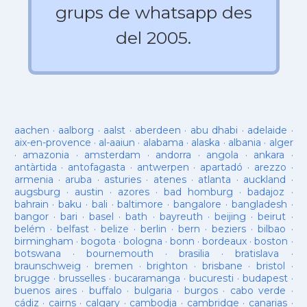
grups de whatsapp des
del 2005.
aachen
·
aalborg
·
aalst
·
aberdeen
·
abu dhabi
·
adelaide
·
aix-en-provence
·
al-aaiun
·
alabama
·
alaska
·
albania
·
alger
·
amazonia
·
amsterdam
·
andorra
·
angola
·
ankara
·
antàrtida
·
antofagasta
·
antwerpen
·
apartadó
·
arezzo
·
armenia
·
aruba
·
asturies
·
atenes
·
atlanta
·
auckland
·
augsburg
·
austin
·
azores
·
bad homburg
·
badajoz
·
bahrain
·
baku
·
bali
·
baltimore
·
bangalore
·
bangladesh
·
bangor
·
bari
·
basel
·
bath
·
bayreuth
·
beijing
·
beirut
·
belém
·
belfast
·
belize
·
berlin
·
bern
·
beziers
·
bilbao
·
birmingham
·
bogota
·
bologna
·
bonn
·
bordeaux
·
boston
·
botswana
·
bournemouth
·
brasilia
·
bratislava
·
braunschweig
·
bremen
·
brighton
·
brisbane
·
bristol
·
brugge
·
brusselles
·
bucaramanga
·
bucuresti
·
budapest
·
buenos aires
·
buffalo
·
bulgaria
·
burgos
·
cabo verde
·
cádiz
·
cairns
·
calgary
·
cambodja
·
cambridge
·
canarias
·