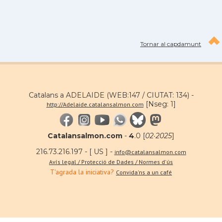
Tornar al capdamunt
Catalans a ADELAIDE (WEB:147 / CIUTAT: 134) -
[Nseg: 1]
http://Adelaide.catalansalmon.com
Catalansalmon.com
-
4
.0 [
02·2025
]
216.73.216.197 - [ US ] -
info@catalansalmon.com
Avís legal / Protecció de Dades / Normes d'ús
T'agrada la iniciativa?
Convida'ns a un café