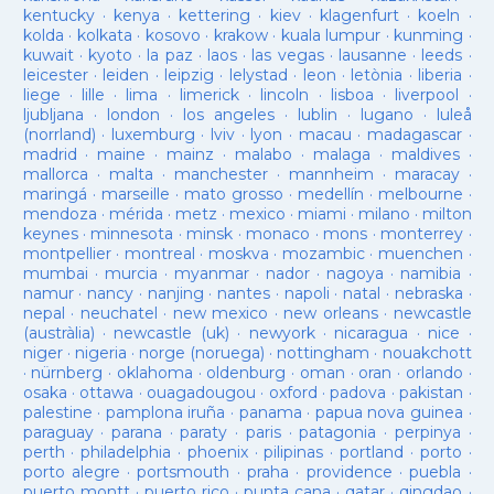
kentucky
·
kenya
·
kettering
·
kiev
·
klagenfurt
·
koeln
·
kolda
·
kolkata
·
kosovo
·
krakow
·
kuala lumpur
·
kunming
·
kuwait
·
kyoto
·
la paz
·
laos
·
las vegas
·
lausanne
·
leeds
·
leicester
·
leiden
·
leipzig
·
lelystad
·
leon
·
letònia
·
liberia
·
liege
·
lille
·
lima
·
limerick
·
lincoln
·
lisboa
·
liverpool
·
ljubljana
·
london
·
los angeles
·
lublin
·
lugano
·
luleå
(norrland)
·
luxemburg
·
lviv
·
lyon
·
macau
·
madagascar
·
madrid
·
maine
·
mainz
·
malabo
·
malaga
·
maldives
·
mallorca
·
malta
·
manchester
·
mannheim
·
maracay
·
maringá
·
marseille
·
mato grosso
·
medellín
·
melbourne
·
mendoza
·
mérida
·
metz
·
mexico
·
miami
·
milano
·
milton
keynes
·
minnesota
·
minsk
·
monaco
·
mons
·
monterrey
·
montpellier
·
montreal
·
moskva
·
mozambic
·
muenchen
·
mumbai
·
murcia
·
myanmar
·
nador
·
nagoya
·
namibia
·
namur
·
nancy
·
nanjing
·
nantes
·
napoli
·
natal
·
nebraska
·
nepal
·
neuchatel
·
new mexico
·
new orleans
·
newcastle
(austràlia)
·
newcastle (uk)
·
newyork
·
nicaragua
·
nice
·
niger
·
nigeria
·
norge (noruega)
·
nottingham
·
nouakchott
·
nürnberg
·
oklahoma
·
oldenburg
·
oman
·
oran
·
orlando
·
osaka
·
ottawa
·
ouagadougou
·
oxford
·
padova
·
pakistan
·
palestine
·
pamplona iruña
·
panama
·
papua nova guinea
·
paraguay
·
parana
·
paraty
·
paris
·
patagonia
·
perpinya
·
perth
·
philadelphia
·
phoenix
·
pilipinas
·
portland
·
porto
·
porto alegre
·
portsmouth
·
praha
·
providence
·
puebla
·
puerto montt
·
puerto rico
·
punta cana
·
qatar
·
qingdao
·