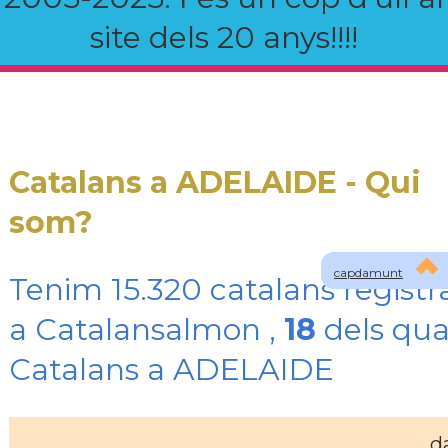
site dels 20 anys!!!!
Catalans a ADELAIDE - Qui
som?
capdamunt
Tenim 15.320 catalans registr
a Catalansalmon ,
18
dels qua
Catalans a ADELAIDE
d