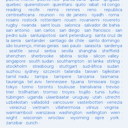
quebec
·
queenstown
·
querétaro
·
quito
·
rabat
·
rd congo
·
reading
·
recife
·
reims
·
rennes
·
reno
·
republica
centreafricana
·
reunion
·
rio de janeiro
·
riyadh
·
roma
·
rosario
·
rostock
·
rotterdam
·
rouen
·
rovaniemi
·
rovereto
·
rugby
·
rwanda
·
saint louis
·
salonica
·
salvador de bahia
·
san antonio
·
san carlos
·
san diego
·
san francisco
·
san
pedro sula
·
sanluispotosí
·
sant petersburg
·
santa cruz de
la sierra
·
santander
·
santiago de chile
·
santo domingo
·
são lourenço, minas gerais
·
sao paulo
·
sarasota
·
sardenya
·
seattle
·
seoul
·
serbia
·
sevilla
·
shanghai
·
sheffield
·
shenzhen
·
sherbrooke
·
sibèria
·
sicilia
·
silicon valley
·
singapore
·
south sudan
·
southampton
·
sri lanka
·
stirling
·
stockholm
·
strasbourg
·
stuttgart
·
sud-âfrica
·
sudan
·
suzhou
·
sydney
·
szczecin
·
tailandia
·
taiwan
·
tajikistan
·
tamil nadu
·
tampa
·
tampere
·
tanzania
·
tasmania
·
tauranga
·
tel aviv
·
tennessee
·
tijuana
·
timisoara
·
togo
·
tokyo
·
torino
·
toronto
·
toulouse
·
transilvania
·
treviso
·
trier
·
trollhattan
·
tromso
·
troyes
·
trujillo
·
tunis
·
turku
·
tübingen
·
uganda
·
ulaanbaatar
·
uruguay
·
utah
·
utrecht
·
uzbekistan
·
valladolid
·
vancouver
·
vasterbotten
·
venezia
·
veracruz
·
vietnam
·
villahermosa
·
vilnius
·
virginia
·
warrnambool
·
warszawa
·
washington
·
wellington
·
wien
·
wight
·
wisconsin
·
wroclaw
·
wyoming
·
xipre
·
york
·
zanzibar
·
zurich
·