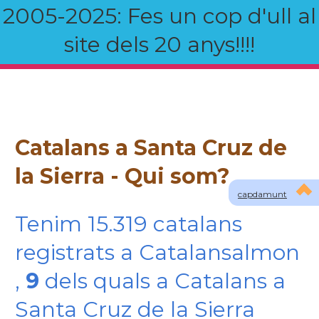
2005-2025: Fes un cop d'ull al
site dels 20 anys!!!!
Catalans a Santa Cruz de
la Sierra - Qui som?
capdamunt
Tenim 15.319 catalans
registrats a Catalansalmon
,
9
dels quals a Catalans a
Santa Cruz de la Sierra