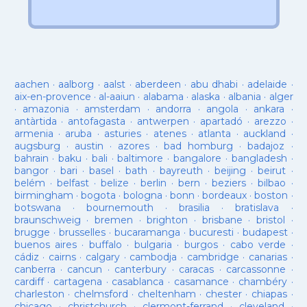
aachen
·
aalborg
·
aalst
·
aberdeen
·
abu dhabi
·
adelaide
·
aix-en-provence
·
al-aaiun
·
alabama
·
alaska
·
albania
·
alger
·
amazonia
·
amsterdam
·
andorra
·
angola
·
ankara
·
antàrtida
·
antofagasta
·
antwerpen
·
apartadó
·
arezzo
·
armenia
·
aruba
·
asturies
·
atenes
·
atlanta
·
auckland
·
augsburg
·
austin
·
azores
·
bad homburg
·
badajoz
·
bahrain
·
baku
·
bali
·
baltimore
·
bangalore
·
bangladesh
·
bangor
·
bari
·
basel
·
bath
·
bayreuth
·
beijing
·
beirut
·
belém
·
belfast
·
belize
·
berlin
·
bern
·
beziers
·
bilbao
·
birmingham
·
bogota
·
bologna
·
bonn
·
bordeaux
·
boston
·
botswana
·
bournemouth
·
brasilia
·
bratislava
·
braunschweig
·
bremen
·
brighton
·
brisbane
·
bristol
·
brugge
·
brusselles
·
bucaramanga
·
bucuresti
·
budapest
·
buenos aires
·
buffalo
·
bulgaria
·
burgos
·
cabo verde
·
cádiz
·
cairns
·
calgary
·
cambodja
·
cambridge
·
canarias
·
canberra
·
cancun
·
canterbury
·
caracas
·
carcassonne
·
cardiff
·
cartagena
·
casablanca
·
casamance
·
chambéry
·
charleston
·
chelmsford
·
cheltenham
·
chester
·
chiapas
·
chicago
·
christchurch
·
clermont-ferrand
·
cleveland
·