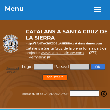
Menu
Menu
CATALANS A SANTA CRUZ DE
LA SIERRA
http://SANTACRUZDELASIERRA.catalansalmon.com
Catalans a Santa Cruz de la Sierra forma part del
projecte
www.catalansalmon.com
- (277) -
Permalink (#)
Login
Passwd
Password
perdut?
REGISTRA'T
Buscar ciutat de CATALANSALMON: