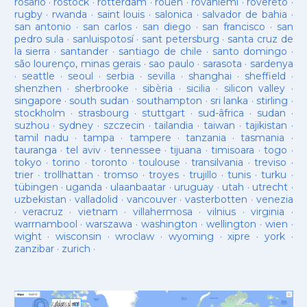
rosario
·
rostock
·
rotterdam
·
rouen
·
rovaniemi
·
rovereto
·
rugby
·
rwanda
·
saint louis
·
salonica
·
salvador de bahia
·
san antonio
·
san carlos
·
san diego
·
san francisco
·
san
pedro sula
·
sanluispotosí
·
sant petersburg
·
santa cruz de
la sierra
·
santander
·
santiago de chile
·
santo domingo
·
são lourenço, minas gerais
·
sao paulo
·
sarasota
·
sardenya
·
seattle
·
seoul
·
serbia
·
sevilla
·
shanghai
·
sheffield
·
shenzhen
·
sherbrooke
·
sibèria
·
sicilia
·
silicon valley
·
singapore
·
south sudan
·
southampton
·
sri lanka
·
stirling
·
stockholm
·
strasbourg
·
stuttgart
·
sud-âfrica
·
sudan
·
suzhou
·
sydney
·
szczecin
·
tailandia
·
taiwan
·
tajikistan
·
tamil nadu
·
tampa
·
tampere
·
tanzania
·
tasmania
·
tauranga
·
tel aviv
·
tennessee
·
tijuana
·
timisoara
·
togo
·
tokyo
·
torino
·
toronto
·
toulouse
·
transilvania
·
treviso
·
trier
·
trollhattan
·
tromso
·
troyes
·
trujillo
·
tunis
·
turku
·
tübingen
·
uganda
·
ulaanbaatar
·
uruguay
·
utah
·
utrecht
·
uzbekistan
·
valladolid
·
vancouver
·
vasterbotten
·
venezia
·
veracruz
·
vietnam
·
villahermosa
·
vilnius
·
virginia
·
warrnambool
·
warszawa
·
washington
·
wellington
·
wien
·
wight
·
wisconsin
·
wroclaw
·
wyoming
·
xipre
·
york
·
zanzibar
·
zurich
·