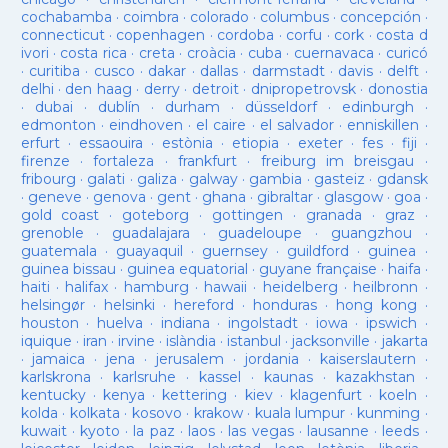
cochabamba
·
coimbra
·
colorado
·
columbus
·
concepción
·
connecticut
·
copenhagen
·
cordoba
·
corfu
·
cork
·
costa d
ivori
·
costa rica
·
creta
·
croàcia
·
cuba
·
cuernavaca
·
curicó
·
curitiba
·
cusco
·
dakar
·
dallas
·
darmstadt
·
davis
·
delft
·
delhi
·
den haag
·
derry
·
detroit
·
dnipropetrovsk
·
donostia
·
dubai
·
dublín
·
durham
·
düsseldorf
·
edinburgh
·
edmonton
·
eindhoven
·
el caire
·
el salvador
·
enniskillen
·
erfurt
·
essaouira
·
estònia
·
etiopia
·
exeter
·
fes
·
fiji
·
firenze
·
fortaleza
·
frankfurt
·
freiburg im breisgau
·
fribourg
·
galati
·
galiza
·
galway
·
gambia
·
gasteiz
·
gdansk
·
geneve
·
genova
·
gent
·
ghana
·
gibraltar
·
glasgow
·
goa
·
gold coast
·
goteborg
·
gottingen
·
granada
·
graz
·
grenoble
·
guadalajara
·
guadeloupe
·
guangzhou
·
guatemala
·
guayaquil
·
guernsey
·
guildford
·
guinea
·
guinea bissau
·
guinea equatorial
·
guyane française
·
haifa
·
haiti
·
halifax
·
hamburg
·
hawaii
·
heidelberg
·
heilbronn
·
helsingør
·
helsinki
·
hereford
·
honduras
·
hong kong
·
houston
·
huelva
·
indiana
·
ingolstadt
·
iowa
·
ipswich
·
iquique
·
iran
·
irvine
·
islàndia
·
istanbul
·
jacksonville
·
jakarta
·
jamaica
·
jena
·
jerusalem
·
jordania
·
kaiserslautern
·
karlskrona
·
karlsruhe
·
kassel
·
kaunas
·
kazakhstan
·
kentucky
·
kenya
·
kettering
·
kiev
·
klagenfurt
·
koeln
·
kolda
·
kolkata
·
kosovo
·
krakow
·
kuala lumpur
·
kunming
·
kuwait
·
kyoto
·
la paz
·
laos
·
las vegas
·
lausanne
·
leeds
·