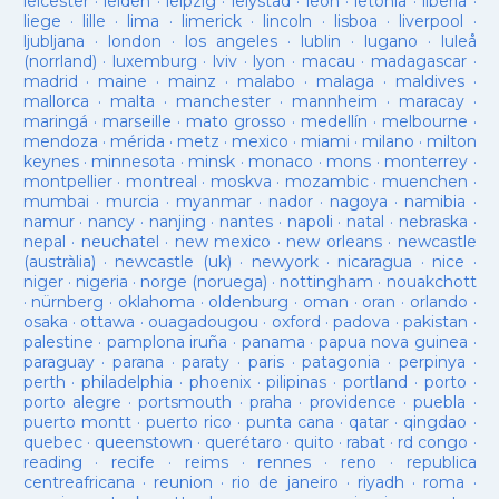
leicester
·
leiden
·
leipzig
·
lelystad
·
leon
·
letònia
·
liberia
·
liege
·
lille
·
lima
·
limerick
·
lincoln
·
lisboa
·
liverpool
·
ljubljana
·
london
·
los angeles
·
lublin
·
lugano
·
luleå
(norrland)
·
luxemburg
·
lviv
·
lyon
·
macau
·
madagascar
·
madrid
·
maine
·
mainz
·
malabo
·
malaga
·
maldives
·
mallorca
·
malta
·
manchester
·
mannheim
·
maracay
·
maringá
·
marseille
·
mato grosso
·
medellín
·
melbourne
·
mendoza
·
mérida
·
metz
·
mexico
·
miami
·
milano
·
milton
keynes
·
minnesota
·
minsk
·
monaco
·
mons
·
monterrey
·
montpellier
·
montreal
·
moskva
·
mozambic
·
muenchen
·
mumbai
·
murcia
·
myanmar
·
nador
·
nagoya
·
namibia
·
namur
·
nancy
·
nanjing
·
nantes
·
napoli
·
natal
·
nebraska
·
nepal
·
neuchatel
·
new mexico
·
new orleans
·
newcastle
(austràlia)
·
newcastle (uk)
·
newyork
·
nicaragua
·
nice
·
niger
·
nigeria
·
norge (noruega)
·
nottingham
·
nouakchott
·
nürnberg
·
oklahoma
·
oldenburg
·
oman
·
oran
·
orlando
·
osaka
·
ottawa
·
ouagadougou
·
oxford
·
padova
·
pakistan
·
palestine
·
pamplona iruña
·
panama
·
papua nova guinea
·
paraguay
·
parana
·
paraty
·
paris
·
patagonia
·
perpinya
·
perth
·
philadelphia
·
phoenix
·
pilipinas
·
portland
·
porto
·
porto alegre
·
portsmouth
·
praha
·
providence
·
puebla
·
puerto montt
·
puerto rico
·
punta cana
·
qatar
·
qingdao
·
quebec
·
queenstown
·
querétaro
·
quito
·
rabat
·
rd congo
·
reading
·
recife
·
reims
·
rennes
·
reno
·
republica
centreafricana
·
reunion
·
rio de janeiro
·
riyadh
·
roma
·