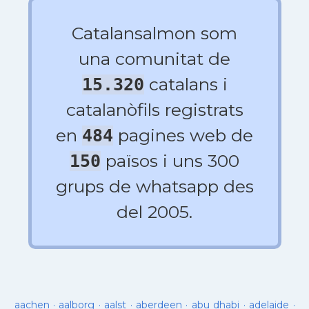
Catalansalmon som
una comunitat de
catalans i
15.320
catalanòfils registrats
en
pagines web de
484
països i uns 300
150
grups de whatsapp des
del 2005.
aachen
·
aalborg
·
aalst
·
aberdeen
·
abu dhabi
·
adelaide
·