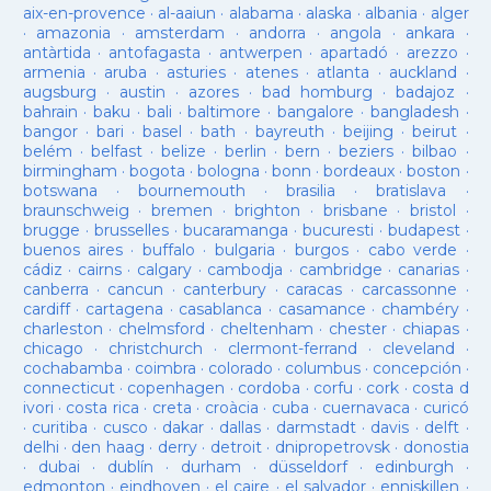
aix-en-provence
·
al-aaiun
·
alabama
·
alaska
·
albania
·
alger
·
amazonia
·
amsterdam
·
andorra
·
angola
·
ankara
·
antàrtida
·
antofagasta
·
antwerpen
·
apartadó
·
arezzo
·
armenia
·
aruba
·
asturies
·
atenes
·
atlanta
·
auckland
·
augsburg
·
austin
·
azores
·
bad homburg
·
badajoz
·
bahrain
·
baku
·
bali
·
baltimore
·
bangalore
·
bangladesh
·
bangor
·
bari
·
basel
·
bath
·
bayreuth
·
beijing
·
beirut
·
belém
·
belfast
·
belize
·
berlin
·
bern
·
beziers
·
bilbao
·
birmingham
·
bogota
·
bologna
·
bonn
·
bordeaux
·
boston
·
botswana
·
bournemouth
·
brasilia
·
bratislava
·
braunschweig
·
bremen
·
brighton
·
brisbane
·
bristol
·
brugge
·
brusselles
·
bucaramanga
·
bucuresti
·
budapest
·
buenos aires
·
buffalo
·
bulgaria
·
burgos
·
cabo verde
·
cádiz
·
cairns
·
calgary
·
cambodja
·
cambridge
·
canarias
·
canberra
·
cancun
·
canterbury
·
caracas
·
carcassonne
·
cardiff
·
cartagena
·
casablanca
·
casamance
·
chambéry
·
charleston
·
chelmsford
·
cheltenham
·
chester
·
chiapas
·
chicago
·
christchurch
·
clermont-ferrand
·
cleveland
·
cochabamba
·
coimbra
·
colorado
·
columbus
·
concepción
·
connecticut
·
copenhagen
·
cordoba
·
corfu
·
cork
·
costa d
ivori
·
costa rica
·
creta
·
croàcia
·
cuba
·
cuernavaca
·
curicó
·
curitiba
·
cusco
·
dakar
·
dallas
·
darmstadt
·
davis
·
delft
·
delhi
·
den haag
·
derry
·
detroit
·
dnipropetrovsk
·
donostia
·
dubai
·
dublín
·
durham
·
düsseldorf
·
edinburgh
·
edmonton
·
eindhoven
·
el caire
·
el salvador
·
enniskillen
·