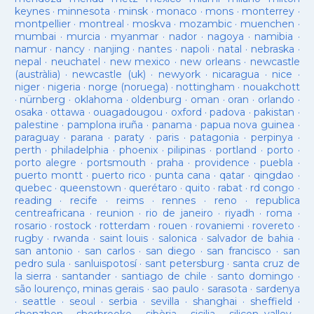
keynes
·
minnesota
·
minsk
·
monaco
·
mons
·
monterrey
·
montpellier
·
montreal
·
moskva
·
mozambic
·
muenchen
·
mumbai
·
murcia
·
myanmar
·
nador
·
nagoya
·
namibia
·
namur
·
nancy
·
nanjing
·
nantes
·
napoli
·
natal
·
nebraska
·
nepal
·
neuchatel
·
new mexico
·
new orleans
·
newcastle
(austràlia)
·
newcastle (uk)
·
newyork
·
nicaragua
·
nice
·
niger
·
nigeria
·
norge (noruega)
·
nottingham
·
nouakchott
·
nürnberg
·
oklahoma
·
oldenburg
·
oman
·
oran
·
orlando
·
osaka
·
ottawa
·
ouagadougou
·
oxford
·
padova
·
pakistan
·
palestine
·
pamplona iruña
·
panama
·
papua nova guinea
·
paraguay
·
parana
·
paraty
·
paris
·
patagonia
·
perpinya
·
perth
·
philadelphia
·
phoenix
·
pilipinas
·
portland
·
porto
·
porto alegre
·
portsmouth
·
praha
·
providence
·
puebla
·
puerto montt
·
puerto rico
·
punta cana
·
qatar
·
qingdao
·
quebec
·
queenstown
·
querétaro
·
quito
·
rabat
·
rd congo
·
reading
·
recife
·
reims
·
rennes
·
reno
·
republica
centreafricana
·
reunion
·
rio de janeiro
·
riyadh
·
roma
·
rosario
·
rostock
·
rotterdam
·
rouen
·
rovaniemi
·
rovereto
·
rugby
·
rwanda
·
saint louis
·
salonica
·
salvador de bahia
·
san antonio
·
san carlos
·
san diego
·
san francisco
·
san
pedro sula
·
sanluispotosí
·
sant petersburg
·
santa cruz de
la sierra
·
santander
·
santiago de chile
·
santo domingo
·
são lourenço, minas gerais
·
sao paulo
·
sarasota
·
sardenya
·
seattle
·
seoul
·
serbia
·
sevilla
·
shanghai
·
sheffield
·