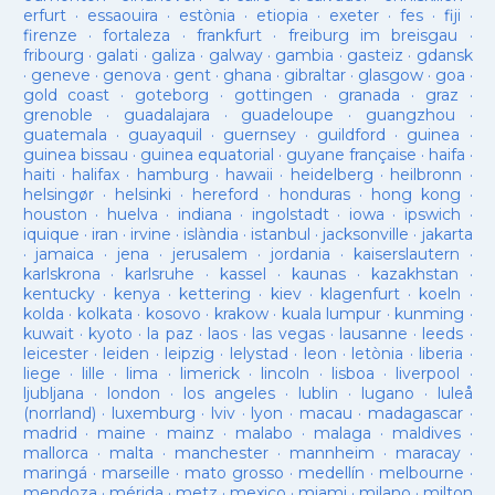
erfurt
·
essaouira
·
estònia
·
etiopia
·
exeter
·
fes
·
fiji
·
firenze
·
fortaleza
·
frankfurt
·
freiburg im breisgau
·
fribourg
·
galati
·
galiza
·
galway
·
gambia
·
gasteiz
·
gdansk
·
geneve
·
genova
·
gent
·
ghana
·
gibraltar
·
glasgow
·
goa
·
gold coast
·
goteborg
·
gottingen
·
granada
·
graz
·
grenoble
·
guadalajara
·
guadeloupe
·
guangzhou
·
guatemala
·
guayaquil
·
guernsey
·
guildford
·
guinea
·
guinea bissau
·
guinea equatorial
·
guyane française
·
haifa
·
haiti
·
halifax
·
hamburg
·
hawaii
·
heidelberg
·
heilbronn
·
helsingør
·
helsinki
·
hereford
·
honduras
·
hong kong
·
houston
·
huelva
·
indiana
·
ingolstadt
·
iowa
·
ipswich
·
iquique
·
iran
·
irvine
·
islàndia
·
istanbul
·
jacksonville
·
jakarta
·
jamaica
·
jena
·
jerusalem
·
jordania
·
kaiserslautern
·
karlskrona
·
karlsruhe
·
kassel
·
kaunas
·
kazakhstan
·
kentucky
·
kenya
·
kettering
·
kiev
·
klagenfurt
·
koeln
·
kolda
·
kolkata
·
kosovo
·
krakow
·
kuala lumpur
·
kunming
·
kuwait
·
kyoto
·
la paz
·
laos
·
las vegas
·
lausanne
·
leeds
·
leicester
·
leiden
·
leipzig
·
lelystad
·
leon
·
letònia
·
liberia
·
liege
·
lille
·
lima
·
limerick
·
lincoln
·
lisboa
·
liverpool
·
ljubljana
·
london
·
los angeles
·
lublin
·
lugano
·
luleå
(norrland)
·
luxemburg
·
lviv
·
lyon
·
macau
·
madagascar
·
madrid
·
maine
·
mainz
·
malabo
·
malaga
·
maldives
·
mallorca
·
malta
·
manchester
·
mannheim
·
maracay
·
maringá
·
marseille
·
mato grosso
·
medellín
·
melbourne
·
mendoza
·
mérida
·
metz
·
mexico
·
miami
·
milano
·
milton