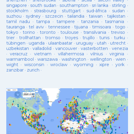
shenzhen
·
sherbrooke
·
sibèria
·
sicilia
·
silicon valley
·
singapore
·
south sudan
·
southampton
·
sri lanka
·
stirling
·
stockholm
·
strasbourg
·
stuttgart
·
sud-âfrica
·
sudan
·
suzhou
·
sydney
·
szczecin
·
tailandia
·
taiwan
·
tajikistan
·
tamil nadu
·
tampa
·
tampere
·
tanzania
·
tasmania
·
tauranga
·
tel aviv
·
tennessee
·
tijuana
·
timisoara
·
togo
·
tokyo
·
torino
·
toronto
·
toulouse
·
transilvania
·
treviso
·
trier
·
trollhattan
·
tromso
·
troyes
·
trujillo
·
tunis
·
turku
·
tübingen
·
uganda
·
ulaanbaatar
·
uruguay
·
utah
·
utrecht
·
uzbekistan
·
valladolid
·
vancouver
·
vasterbotten
·
venezia
·
veracruz
·
vietnam
·
villahermosa
·
vilnius
·
virginia
·
warrnambool
·
warszawa
·
washington
·
wellington
·
wien
·
wight
·
wisconsin
·
wroclaw
·
wyoming
·
xipre
·
york
·
zanzibar
·
zurich
·