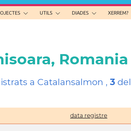
ROJECTES
UTILS
DIADES
XERREM?
misoara, Romania
gistrats a Catalansalmon ,
3
del
data registre