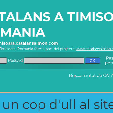
TALANS A TIMIS
MANIA
imisoara.catalansalmon.com
Timisoara, Romania forma part del projecte
www.catalansalmon
Pa
Passwd
per
Buscar ciutat de C
n cop d'ull al site