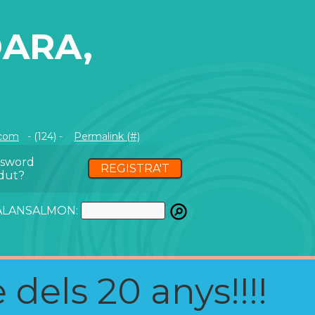
OARA,
.com
- (124) -
Permalink (#)
ssword
REGISTRA'T
dut?
ATALANSALMON:
 dels 20 anys!!!!