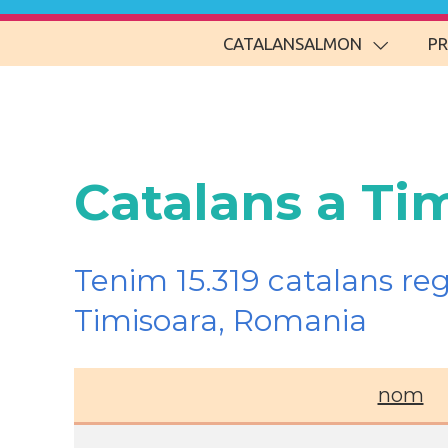
CATALANSALMON
P
Catalans a Ti
Tenim 15.319 catalans re
Timisoara, Romania
nom