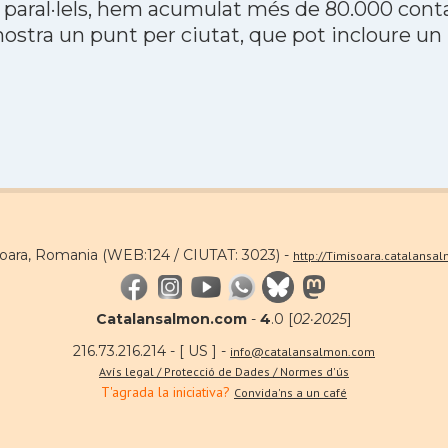
 paral·lels, hem acumulat més de 80.000 contac
stra un punt per ciutat, que pot incloure un
soara, Romania (WEB:124 / CIUTAT: 3023) -
http://Timisoara.catalansa
Catalansalmon.com
-
4
.0 [
02·2025
]
216.73.216.214 - [ US ] -
info@catalansalmon.com
Avís legal / Protecció de Dades / Normes d'ús
T'agrada la iniciativa?
Convida'ns a un café