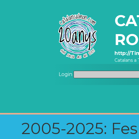
CA
RO
http://T
Catalans a 
Login
2005-2025: Fes u