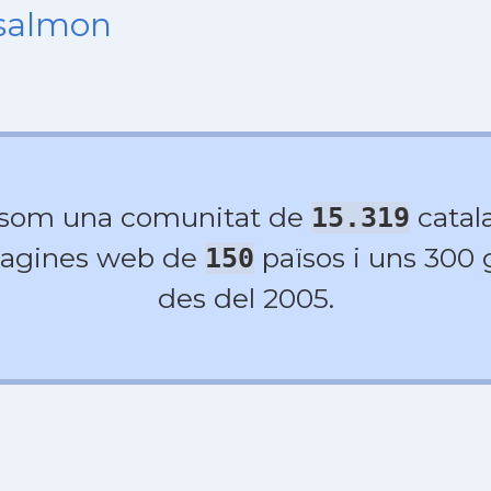
nsalmon
 som una comunitat de
catala
15.319
agines web de
països i uns 300
150
des del 2005.