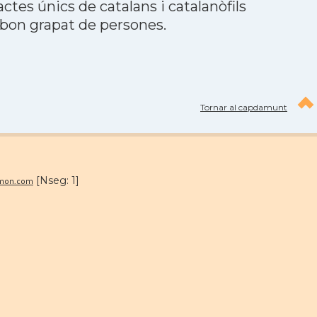
tes únics de catalans i catalanòfils
 bon grapat de persones.
Tornar al capdamunt
[Nseg: 1]
lmon.com