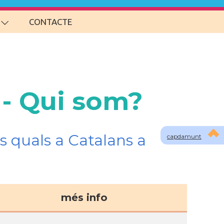
CONTACTE
 - Qui som?
s quals a Catalans a
capdamunt
més info