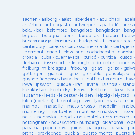
aachen
·
aalborg
·
aalst
·
aberdeen
·
abu dhabi
·
adel
antàrtida
·
antofagasta
·
antwerpen
·
apartadó
·
arezz
baku
·
bali
·
baltimore
·
bangalore
·
bangladesh
·
bang
bogota
·
bologna
·
bonn
·
bordeaux
·
boston
·
botsw
bucaramanga
·
bucuresti
·
budapest
·
buenos aires
·
canterbury
·
caracas
·
carcassonne
·
cardiff
·
cartagena
·
clermont-ferrand
·
cleveland
·
cochabamba
·
coimbra
croàcia
·
cuba
·
cuernavaca
·
curicó
·
curitiba
·
cusco
durham
·
düsseldorf
·
edinburgh
·
edmonton
·
eindho
freiburg im breisgau
·
fribourg
·
galati
·
galiza
·
galw
gottingen
·
granada
·
graz
·
grenoble
·
guadalajara
·
guyane française
·
haifa
·
haiti
·
halifax
·
hamburg
·
hawa
iowa
·
ipswich
·
iquique
·
iran
·
irvine
·
islàndia
·
istanb
kazakhstan
·
kentucky
·
kenya
·
kettering
·
kiev
·
kla
lausanne
·
leeds
·
leicester
·
leiden
·
leipzig
·
lelystad
·
luleå (norrland)
·
luxemburg
·
lviv
·
lyon
·
macau
·
mad
maringá
·
marseille
·
mato grosso
·
medellín
·
melb
monterrey
·
montpellier
·
montreal
·
moskva
·
mozam
natal
·
nebraska
·
nepal
·
neuchatel
·
new mexico
·
nottingham
·
nouakchott
·
nürnberg
·
oklahoma
·
old
panama
·
papua nova guinea
·
paraguay
·
parana
·
par
praha
·
providence
·
puebla
·
puerto montt
·
puerto ri