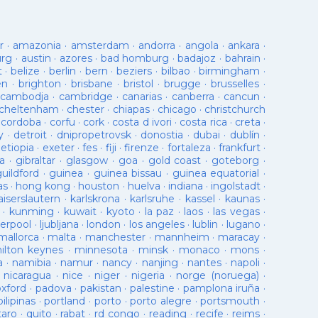
r
·
amazonia
·
amsterdam
·
andorra
·
angola
·
ankara
·
urg
·
austin
·
azores
·
bad homburg
·
badajoz
·
bahrain
·
t
·
belize
·
berlin
·
bern
·
beziers
·
bilbao
·
birmingham
·
en
·
brighton
·
brisbane
·
bristol
·
brugge
·
brusselles
·
cambodja
·
cambridge
·
canarias
·
canberra
·
cancun
·
cheltenham
·
chester
·
chiapas
·
chicago
·
christchurch
·
cordoba
·
corfu
·
cork
·
costa d ivori
·
costa rica
·
creta
·
y
·
detroit
·
dnipropetrovsk
·
donostia
·
dubai
·
dublín
·
·
etiopia
·
exeter
·
fes
·
fiji
·
firenze
·
fortaleza
·
frankfurt
·
a
·
gibraltar
·
glasgow
·
goa
·
gold coast
·
goteborg
·
guildford
·
guinea
·
guinea bissau
·
guinea equatorial
·
as
·
hong kong
·
houston
·
huelva
·
indiana
·
ingolstadt
·
aiserslautern
·
karlskrona
·
karlsruhe
·
kassel
·
kaunas
·
·
kunming
·
kuwait
·
kyoto
·
la paz
·
laos
·
las vegas
·
verpool
·
ljubljana
·
london
·
los angeles
·
lublin
·
lugano
·
mallorca
·
malta
·
manchester
·
mannheim
·
maracay
·
ilton keynes
·
minnesota
·
minsk
·
monaco
·
mons
·
a
·
namibia
·
namur
·
nancy
·
nanjing
·
nantes
·
napoli
·
·
nicaragua
·
nice
·
niger
·
nigeria
·
norge (noruega)
·
oxford
·
padova
·
pakistan
·
palestine
·
pamplona iruña
·
pilipinas
·
portland
·
porto
·
porto alegre
·
portsmouth
·
taro
·
quito
·
rabat
·
rd congo
·
reading
·
recife
·
reims
·