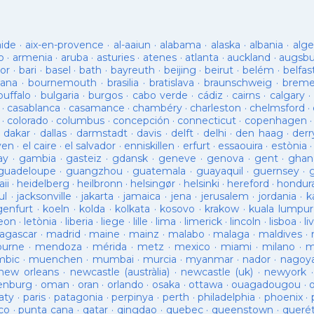
aide
·
aix-en-provence
·
al-aaiun
·
alabama
·
alaska
·
albania
·
alge
o
·
armenia
·
aruba
·
asturies
·
atenes
·
atlanta
·
auckland
·
augsb
or
·
bari
·
basel
·
bath
·
bayreuth
·
beijing
·
beirut
·
belém
·
belfas
ana
·
bournemouth
·
brasilia
·
bratislava
·
braunschweig
·
brem
buffalo
·
bulgaria
·
burgos
·
cabo verde
·
cádiz
·
cairns
·
calgary
·
·
casablanca
·
casamance
·
chambéry
·
charleston
·
chelmsford
·
·
colorado
·
columbus
·
concepción
·
connecticut
·
copenhagen
·
dakar
·
dallas
·
darmstadt
·
davis
·
delft
·
delhi
·
den haag
·
derr
ven
·
el caire
·
el salvador
·
enniskillen
·
erfurt
·
essaouira
·
estònia
ay
·
gambia
·
gasteiz
·
gdansk
·
geneve
·
genova
·
gent
·
ghan
guadeloupe
·
guangzhou
·
guatemala
·
guayaquil
·
guernsey
·
ii
·
heidelberg
·
heilbronn
·
helsingør
·
helsinki
·
hereford
·
hondur
ul
·
jacksonville
·
jakarta
·
jamaica
·
jena
·
jerusalem
·
jordania
·
k
genfurt
·
koeln
·
kolda
·
kolkata
·
kosovo
·
krakow
·
kuala lumpur
leon
·
letònia
·
liberia
·
liege
·
lille
·
lima
·
limerick
·
lincoln
·
lisboa
·
li
agascar
·
madrid
·
maine
·
mainz
·
malabo
·
malaga
·
maldives
·
ourne
·
mendoza
·
mérida
·
metz
·
mexico
·
miami
·
milano
·
m
bic
·
muenchen
·
mumbai
·
murcia
·
myanmar
·
nador
·
nagoy
new orleans
·
newcastle (austràlia)
·
newcastle (uk)
·
newyork
enburg
·
oman
·
oran
·
orlando
·
osaka
·
ottawa
·
ouagadougou
·
aty
·
paris
·
patagonia
·
perpinya
·
perth
·
philadelphia
·
phoenix
·
co
·
punta cana
·
qatar
·
qingdao
·
quebec
·
queenstown
·
queré