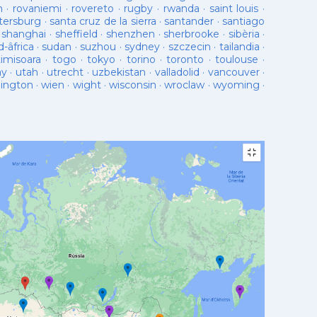
n
·
rovaniemi
·
rovereto
·
rugby
·
rwanda
·
saint louis
·
tersburg
·
santa cruz de la sierra
·
santander
·
santiago
·
shanghai
·
sheffield
·
shenzhen
·
sherbrooke
·
sibèria
·
d-âfrica
·
sudan
·
suzhou
·
sydney
·
szczecin
·
tailandia
·
timisoara
·
togo
·
tokyo
·
torino
·
toronto
·
toulouse
·
ay
·
utah
·
utrecht
·
uzbekistan
·
valladolid
·
vancouver
·
lington
·
wien
·
wight
·
wisconsin
·
wroclaw
·
wyoming
·