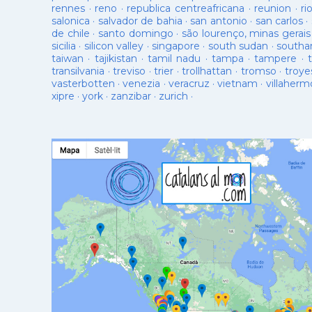
rennes
·
reno
·
republica centreafricana
·
reunion
·
ri
salonica
·
salvador de bahia
·
san antonio
·
san carlos
·
de chile
·
santo domingo
·
são lourenço, minas gerais
sicilia
·
silicon valley
·
singapore
·
south sudan
·
south
taiwan
·
tajikistan
·
tamil nadu
·
tampa
·
tampere
·
transilvania
·
treviso
·
trier
·
trollhattan
·
tromso
·
troye
vasterbotten
·
venezia
·
veracruz
·
vietnam
·
villaherm
xipre
·
york
·
zanzibar
·
zurich
·