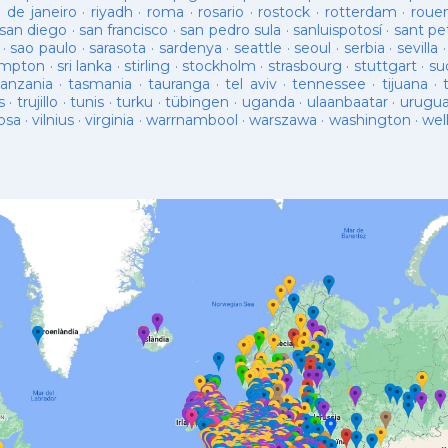
o de janeiro
·
riyadh
·
roma
·
rosario
·
rostock
·
rotterdam
·
roue
san diego
·
san francisco
·
san pedro sula
·
sanluispotosí
·
sant pe
·
sao paulo
·
sarasota
·
sardenya
·
seattle
·
seoul
·
serbia
·
sevilla
ampton
·
sri lanka
·
stirling
·
stockholm
·
strasbourg
·
stuttgart
·
su
tanzania
·
tasmania
·
tauranga
·
tel aviv
·
tennessee
·
tijuana
·
s
·
trujillo
·
tunis
·
turku
·
tübingen
·
uganda
·
ulaanbaatar
·
urugu
osa
·
vilnius
·
virginia
·
warrnambool
·
warszawa
·
washington
·
wel