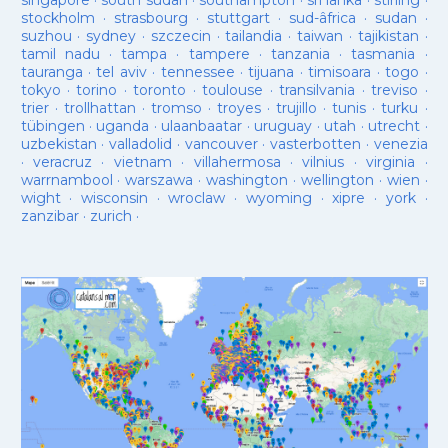
singapore
·
south sudan
·
southampton
·
sri lanka
·
stirling
·
stockholm
·
strasbourg
·
stuttgart
·
sud-âfrica
·
sudan
·
suzhou
·
sydney
·
szczecin
·
tailandia
·
taiwan
·
tajikistan
·
tamil nadu
·
tampa
·
tampere
·
tanzania
·
tasmania
·
tauranga
·
tel aviv
·
tennessee
·
tijuana
·
timisoara
·
togo
·
tokyo
·
torino
·
toronto
·
toulouse
·
transilvania
·
treviso
·
trier
·
trollhattan
·
tromso
·
troyes
·
trujillo
·
tunis
·
turku
·
tübingen
·
uganda
·
ulaanbaatar
·
uruguay
·
utah
·
utrecht
·
uzbekistan
·
valladolid
·
vancouver
·
vasterbotten
·
venezia
·
veracruz
·
vietnam
·
villahermosa
·
vilnius
·
virginia
·
warrnambool
·
warszawa
·
washington
·
wellington
·
wien
·
wight
·
wisconsin
·
wroclaw
·
wyoming
·
xipre
·
york
·
zanzibar
·
zurich
·