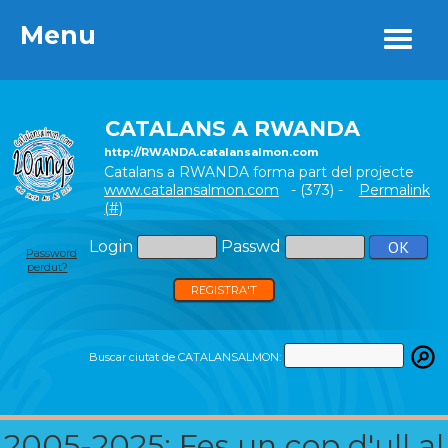
Menu
Menu
CATALANS A RWANDA
http://RWANDA.catalansalmon.com
Catalans a RWANDA forma part del projecte
www.catalansalmon.com
- (373) -
Permalink
(#)
Login
Passwd
Password
perdut?
REGISTRA'T
Buscar ciutat de CATALANSALMON:
2005-2025: Fes un cop d'ull al