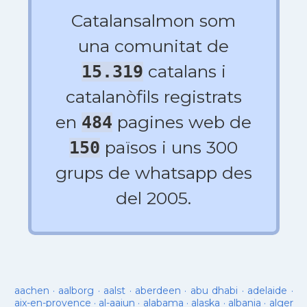
Catalansalmon som
una comunitat de
catalans i
15.319
catalanòfils registrats
en
pagines web de
484
països i uns 300
150
grups de whatsapp des
del 2005.
aachen
·
aalborg
·
aalst
·
aberdeen
·
abu dhabi
·
adelaide
·
aix-en-provence
·
al-aaiun
·
alabama
·
alaska
·
albania
·
alger