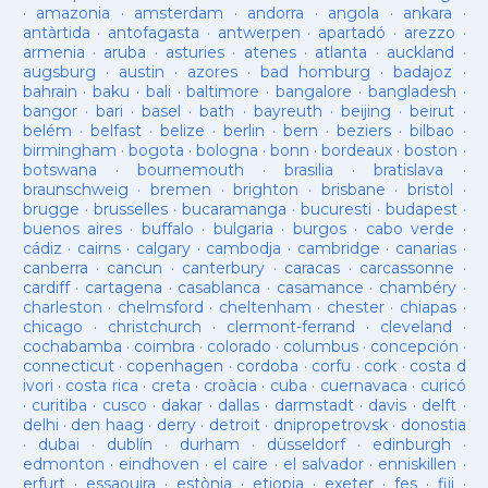
·
amazonia
·
amsterdam
·
andorra
·
angola
·
ankara
·
antàrtida
·
antofagasta
·
antwerpen
·
apartadó
·
arezzo
·
armenia
·
aruba
·
asturies
·
atenes
·
atlanta
·
auckland
·
augsburg
·
austin
·
azores
·
bad homburg
·
badajoz
·
bahrain
·
baku
·
bali
·
baltimore
·
bangalore
·
bangladesh
·
bangor
·
bari
·
basel
·
bath
·
bayreuth
·
beijing
·
beirut
·
belém
·
belfast
·
belize
·
berlin
·
bern
·
beziers
·
bilbao
·
birmingham
·
bogota
·
bologna
·
bonn
·
bordeaux
·
boston
·
botswana
·
bournemouth
·
brasilia
·
bratislava
·
braunschweig
·
bremen
·
brighton
·
brisbane
·
bristol
·
brugge
·
brusselles
·
bucaramanga
·
bucuresti
·
budapest
·
buenos aires
·
buffalo
·
bulgaria
·
burgos
·
cabo verde
·
cádiz
·
cairns
·
calgary
·
cambodja
·
cambridge
·
canarias
·
canberra
·
cancun
·
canterbury
·
caracas
·
carcassonne
·
cardiff
·
cartagena
·
casablanca
·
casamance
·
chambéry
·
charleston
·
chelmsford
·
cheltenham
·
chester
·
chiapas
·
chicago
·
christchurch
·
clermont-ferrand
·
cleveland
·
cochabamba
·
coimbra
·
colorado
·
columbus
·
concepción
·
connecticut
·
copenhagen
·
cordoba
·
corfu
·
cork
·
costa d
ivori
·
costa rica
·
creta
·
croàcia
·
cuba
·
cuernavaca
·
curicó
·
curitiba
·
cusco
·
dakar
·
dallas
·
darmstadt
·
davis
·
delft
·
delhi
·
den haag
·
derry
·
detroit
·
dnipropetrovsk
·
donostia
·
dubai
·
dublín
·
durham
·
düsseldorf
·
edinburgh
·
edmonton
·
eindhoven
·
el caire
·
el salvador
·
enniskillen
·
erfurt
·
essaouira
·
estònia
·
etiopia
·
exeter
·
fes
·
fiji
·