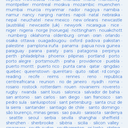
montpellier
·
montreal
·
moskva
·
mozambic
·
muenchen
·
mumbai
·
murcia
·
myanmar
·
nador
·
nagoya
·
namibia
·
namur
·
nancy
·
nanjing
·
nantes
·
napoli
·
natal
·
nebraska
·
nepal
·
neuchatel
·
new mexico
·
new orleans
·
newcastle
(austràlia)
·
newcastle (uk)
·
newyork
·
nicaragua
·
nice
·
niger
·
nigeria
·
norge (noruega)
·
nottingham
·
nouakchott
·
nürnberg
·
oklahoma
·
oldenburg
·
oman
·
oran
·
orlando
·
osaka
·
ottawa
·
ouagadougou
·
oxford
·
padova
·
pakistan
·
palestine
·
pamplona iruña
·
panama
·
papua nova guinea
·
paraguay
·
parana
·
paraty
·
paris
·
patagonia
·
perpinya
·
perth
·
philadelphia
·
phoenix
·
pilipinas
·
portland
·
porto
·
porto alegre
·
portsmouth
·
praha
·
providence
·
puebla
·
puerto montt
·
puerto rico
·
punta cana
·
qatar
·
qingdao
·
quebec
·
queenstown
·
querétaro
·
quito
·
rabat
·
rd congo
·
reading
·
recife
·
reims
·
rennes
·
reno
·
republica
centreafricana
·
reunion
·
rio de janeiro
·
riyadh
·
roma
·
rosario
·
rostock
·
rotterdam
·
rouen
·
rovaniemi
·
rovereto
·
rugby
·
rwanda
·
saint louis
·
salonica
·
salvador de bahia
·
san antonio
·
san carlos
·
san diego
·
san francisco
·
san
pedro sula
·
sanluispotosí
·
sant petersburg
·
santa cruz de
la sierra
·
santander
·
santiago de chile
·
santo domingo
·
são lourenço, minas gerais
·
sao paulo
·
sarasota
·
sardenya
·
seattle
·
seoul
·
serbia
·
sevilla
·
shanghai
·
sheffield
·
shenzhen
·
sherbrooke
·
sibèria
·
sicilia
·
silicon valley
·