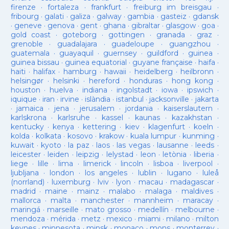
firenze
·
fortaleza
·
frankfurt
·
freiburg im breisgau
·
fribourg
·
galati
·
galiza
·
galway
·
gambia
·
gasteiz
·
gdansk
·
geneve
·
genova
·
gent
·
ghana
·
gibraltar
·
glasgow
·
goa
·
gold coast
·
goteborg
·
gottingen
·
granada
·
graz
·
grenoble
·
guadalajara
·
guadeloupe
·
guangzhou
·
guatemala
·
guayaquil
·
guernsey
·
guildford
·
guinea
·
guinea bissau
·
guinea equatorial
·
guyane française
·
haifa
·
haiti
·
halifax
·
hamburg
·
hawaii
·
heidelberg
·
heilbronn
·
helsingør
·
helsinki
·
hereford
·
honduras
·
hong kong
·
houston
·
huelva
·
indiana
·
ingolstadt
·
iowa
·
ipswich
·
iquique
·
iran
·
irvine
·
islàndia
·
istanbul
·
jacksonville
·
jakarta
·
jamaica
·
jena
·
jerusalem
·
jordania
·
kaiserslautern
·
karlskrona
·
karlsruhe
·
kassel
·
kaunas
·
kazakhstan
·
kentucky
·
kenya
·
kettering
·
kiev
·
klagenfurt
·
koeln
·
kolda
·
kolkata
·
kosovo
·
krakow
·
kuala lumpur
·
kunming
·
kuwait
·
kyoto
·
la paz
·
laos
·
las vegas
·
lausanne
·
leeds
·
leicester
·
leiden
·
leipzig
·
lelystad
·
leon
·
letònia
·
liberia
·
liege
·
lille
·
lima
·
limerick
·
lincoln
·
lisboa
·
liverpool
·
ljubljana
·
london
·
los angeles
·
lublin
·
lugano
·
luleå
(norrland)
·
luxemburg
·
lviv
·
lyon
·
macau
·
madagascar
·
madrid
·
maine
·
mainz
·
malabo
·
malaga
·
maldives
·
mallorca
·
malta
·
manchester
·
mannheim
·
maracay
·
maringá
·
marseille
·
mato grosso
·
medellín
·
melbourne
·
mendoza
·
mérida
·
metz
·
mexico
·
miami
·
milano
·
milton
keynes
·
minnesota
·
minsk
·
monaco
·
mons
·
monterrey
·