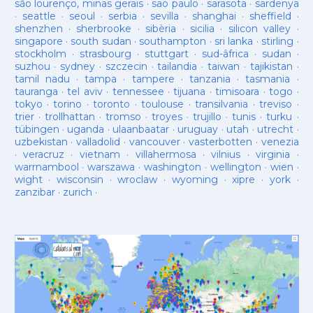
são lourenço, minas gerais
·
sao paulo
·
sarasota
·
sardenya
·
seattle
·
seoul
·
serbia
·
sevilla
·
shanghai
·
sheffield
·
shenzhen
·
sherbrooke
·
sibèria
·
sicilia
·
silicon valley
·
singapore
·
south sudan
·
southampton
·
sri lanka
·
stirling
·
stockholm
·
strasbourg
·
stuttgart
·
sud-âfrica
·
sudan
·
suzhou
·
sydney
·
szczecin
·
tailandia
·
taiwan
·
tajikistan
·
tamil nadu
·
tampa
·
tampere
·
tanzania
·
tasmania
·
tauranga
·
tel aviv
·
tennessee
·
tijuana
·
timisoara
·
togo
·
tokyo
·
torino
·
toronto
·
toulouse
·
transilvania
·
treviso
·
trier
·
trollhattan
·
tromso
·
troyes
·
trujillo
·
tunis
·
turku
·
tübingen
·
uganda
·
ulaanbaatar
·
uruguay
·
utah
·
utrecht
·
uzbekistan
·
valladolid
·
vancouver
·
vasterbotten
·
venezia
·
veracruz
·
vietnam
·
villahermosa
·
vilnius
·
virginia
·
warrnambool
·
warszawa
·
washington
·
wellington
·
wien
·
wight
·
wisconsin
·
wroclaw
·
wyoming
·
xipre
·
york
·
zanzibar
·
zurich
·