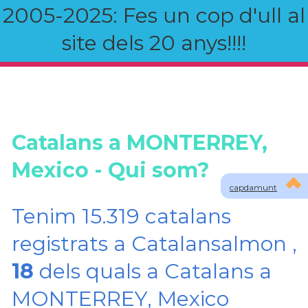
2005-2025: Fes un cop d'ull al
site dels 20 anys!!!!
Catalans a MONTERREY,
Mexico - Qui som?
capdamunt
Tenim 15.319 catalans
registrats a Catalansalmon ,
18
dels quals a Catalans a
MONTERREY, Mexico