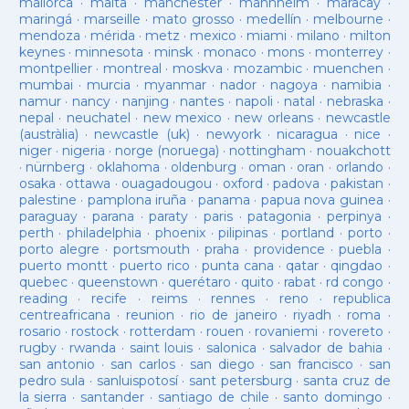
mallorca
·
malta
·
manchester
·
mannheim
·
maracay
·
maringá
·
marseille
·
mato grosso
·
medellín
·
melbourne
·
mendoza
·
mérida
·
metz
·
mexico
·
miami
·
milano
·
milton
keynes
·
minnesota
·
minsk
·
monaco
·
mons
·
monterrey
·
montpellier
·
montreal
·
moskva
·
mozambic
·
muenchen
·
mumbai
·
murcia
·
myanmar
·
nador
·
nagoya
·
namibia
·
namur
·
nancy
·
nanjing
·
nantes
·
napoli
·
natal
·
nebraska
·
nepal
·
neuchatel
·
new mexico
·
new orleans
·
newcastle
(austràlia)
·
newcastle (uk)
·
newyork
·
nicaragua
·
nice
·
niger
·
nigeria
·
norge (noruega)
·
nottingham
·
nouakchott
·
nürnberg
·
oklahoma
·
oldenburg
·
oman
·
oran
·
orlando
·
osaka
·
ottawa
·
ouagadougou
·
oxford
·
padova
·
pakistan
·
palestine
·
pamplona iruña
·
panama
·
papua nova guinea
·
paraguay
·
parana
·
paraty
·
paris
·
patagonia
·
perpinya
·
perth
·
philadelphia
·
phoenix
·
pilipinas
·
portland
·
porto
·
porto alegre
·
portsmouth
·
praha
·
providence
·
puebla
·
puerto montt
·
puerto rico
·
punta cana
·
qatar
·
qingdao
·
quebec
·
queenstown
·
querétaro
·
quito
·
rabat
·
rd congo
·
reading
·
recife
·
reims
·
rennes
·
reno
·
republica
centreafricana
·
reunion
·
rio de janeiro
·
riyadh
·
roma
·
rosario
·
rostock
·
rotterdam
·
rouen
·
rovaniemi
·
rovereto
·
rugby
·
rwanda
·
saint louis
·
salonica
·
salvador de bahia
·
san antonio
·
san carlos
·
san diego
·
san francisco
·
san
pedro sula
·
sanluispotosí
·
sant petersburg
·
santa cruz de
la sierra
·
santander
·
santiago de chile
·
santo domingo
·