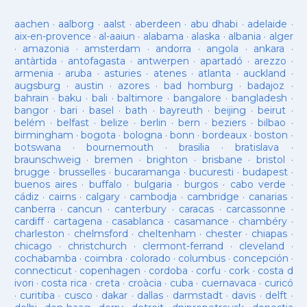
aachen
·
aalborg
·
aalst
·
aberdeen
·
abu dhabi
·
adelaide
·
aix-en-provence
·
al-aaiun
·
alabama
·
alaska
·
albania
·
alger
·
amazonia
·
amsterdam
·
andorra
·
angola
·
ankara
·
antàrtida
·
antofagasta
·
antwerpen
·
apartadó
·
arezzo
·
armenia
·
aruba
·
asturies
·
atenes
·
atlanta
·
auckland
·
augsburg
·
austin
·
azores
·
bad homburg
·
badajoz
·
bahrain
·
baku
·
bali
·
baltimore
·
bangalore
·
bangladesh
·
bangor
·
bari
·
basel
·
bath
·
bayreuth
·
beijing
·
beirut
·
belém
·
belfast
·
belize
·
berlin
·
bern
·
beziers
·
bilbao
·
birmingham
·
bogota
·
bologna
·
bonn
·
bordeaux
·
boston
·
botswana
·
bournemouth
·
brasilia
·
bratislava
·
braunschweig
·
bremen
·
brighton
·
brisbane
·
bristol
·
brugge
·
brusselles
·
bucaramanga
·
bucuresti
·
budapest
·
buenos aires
·
buffalo
·
bulgaria
·
burgos
·
cabo verde
·
cádiz
·
cairns
·
calgary
·
cambodja
·
cambridge
·
canarias
·
canberra
·
cancun
·
canterbury
·
caracas
·
carcassonne
·
cardiff
·
cartagena
·
casablanca
·
casamance
·
chambéry
·
charleston
·
chelmsford
·
cheltenham
·
chester
·
chiapas
·
chicago
·
christchurch
·
clermont-ferrand
·
cleveland
·
cochabamba
·
coimbra
·
colorado
·
columbus
·
concepción
·
connecticut
·
copenhagen
·
cordoba
·
corfu
·
cork
·
costa d
ivori
·
costa rica
·
creta
·
croàcia
·
cuba
·
cuernavaca
·
curicó
·
curitiba
·
cusco
·
dakar
·
dallas
·
darmstadt
·
davis
·
delft
·