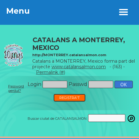
Menu
Menu
CATALANS A MONTERREY,
MEXICO
http://MONTERREY.catalansalmon.com
Catalans a MONTERREY, Mexico forma part del
projecte
www.catalansalmon.com
- (163) -
Permalink (#)
Login
Passwd
Password
perdut?
REGISTRA'T
Buscar ciutat de CATALANSALMON: