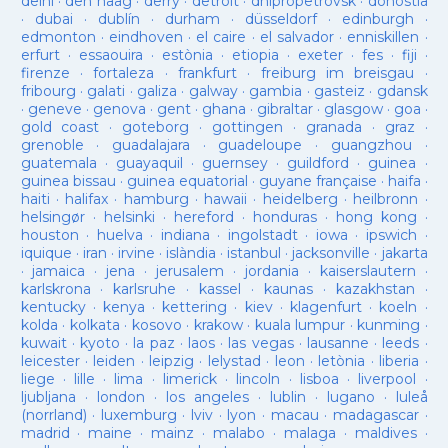
delhi
·
den haag
·
derry
·
detroit
·
dnipropetrovsk
·
donostia
·
dubai
·
dublín
·
durham
·
düsseldorf
·
edinburgh
·
edmonton
·
eindhoven
·
el caire
·
el salvador
·
enniskillen
·
erfurt
·
essaouira
·
estònia
·
etiopia
·
exeter
·
fes
·
fiji
·
firenze
·
fortaleza
·
frankfurt
·
freiburg im breisgau
·
fribourg
·
galati
·
galiza
·
galway
·
gambia
·
gasteiz
·
gdansk
·
geneve
·
genova
·
gent
·
ghana
·
gibraltar
·
glasgow
·
goa
·
gold coast
·
goteborg
·
gottingen
·
granada
·
graz
·
grenoble
·
guadalajara
·
guadeloupe
·
guangzhou
·
guatemala
·
guayaquil
·
guernsey
·
guildford
·
guinea
·
guinea bissau
·
guinea equatorial
·
guyane française
·
haifa
·
haiti
·
halifax
·
hamburg
·
hawaii
·
heidelberg
·
heilbronn
·
helsingør
·
helsinki
·
hereford
·
honduras
·
hong kong
·
houston
·
huelva
·
indiana
·
ingolstadt
·
iowa
·
ipswich
·
iquique
·
iran
·
irvine
·
islàndia
·
istanbul
·
jacksonville
·
jakarta
·
jamaica
·
jena
·
jerusalem
·
jordania
·
kaiserslautern
·
karlskrona
·
karlsruhe
·
kassel
·
kaunas
·
kazakhstan
·
kentucky
·
kenya
·
kettering
·
kiev
·
klagenfurt
·
koeln
·
kolda
·
kolkata
·
kosovo
·
krakow
·
kuala lumpur
·
kunming
·
kuwait
·
kyoto
·
la paz
·
laos
·
las vegas
·
lausanne
·
leeds
·
leicester
·
leiden
·
leipzig
·
lelystad
·
leon
·
letònia
·
liberia
·
liege
·
lille
·
lima
·
limerick
·
lincoln
·
lisboa
·
liverpool
·
ljubljana
·
london
·
los angeles
·
lublin
·
lugano
·
luleå
(norrland)
·
luxemburg
·
lviv
·
lyon
·
macau
·
madagascar
·
madrid
·
maine
·
mainz
·
malabo
·
malaga
·
maldives
·