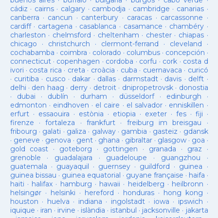
buenos aires
·
buffalo
·
bulgaria
·
burgos
·
cabo verde
·
cádiz
·
cairns
·
calgary
·
cambodja
·
cambridge
·
canarias
·
canberra
·
cancun
·
canterbury
·
caracas
·
carcassonne
·
cardiff
·
cartagena
·
casablanca
·
casamance
·
chambéry
·
charleston
·
chelmsford
·
cheltenham
·
chester
·
chiapas
·
chicago
·
christchurch
·
clermont-ferrand
·
cleveland
·
cochabamba
·
coimbra
·
colorado
·
columbus
·
concepción
·
connecticut
·
copenhagen
·
cordoba
·
corfu
·
cork
·
costa d
ivori
·
costa rica
·
creta
·
croàcia
·
cuba
·
cuernavaca
·
curicó
·
curitiba
·
cusco
·
dakar
·
dallas
·
darmstadt
·
davis
·
delft
·
delhi
·
den haag
·
derry
·
detroit
·
dnipropetrovsk
·
donostia
·
dubai
·
dublín
·
durham
·
düsseldorf
·
edinburgh
·
edmonton
·
eindhoven
·
el caire
·
el salvador
·
enniskillen
·
erfurt
·
essaouira
·
estònia
·
etiopia
·
exeter
·
fes
·
fiji
·
firenze
·
fortaleza
·
frankfurt
·
freiburg im breisgau
·
fribourg
·
galati
·
galiza
·
galway
·
gambia
·
gasteiz
·
gdansk
·
geneve
·
genova
·
gent
·
ghana
·
gibraltar
·
glasgow
·
goa
·
gold coast
·
goteborg
·
gottingen
·
granada
·
graz
·
grenoble
·
guadalajara
·
guadeloupe
·
guangzhou
·
guatemala
·
guayaquil
·
guernsey
·
guildford
·
guinea
·
guinea bissau
·
guinea equatorial
·
guyane française
·
haifa
·
haiti
·
halifax
·
hamburg
·
hawaii
·
heidelberg
·
heilbronn
·
helsingør
·
helsinki
·
hereford
·
honduras
·
hong kong
·
houston
·
huelva
·
indiana
·
ingolstadt
·
iowa
·
ipswich
·
iquique
·
iran
·
irvine
·
islàndia
·
istanbul
·
jacksonville
·
jakarta