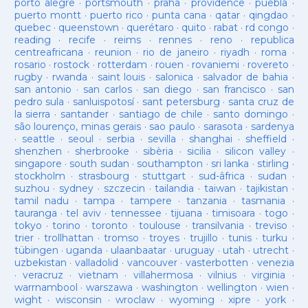
porto alegre
·
portsmouth
·
praha
·
providence
·
puebla
·
puerto montt
·
puerto rico
·
punta cana
·
qatar
·
qingdao
·
quebec
·
queenstown
·
querétaro
·
quito
·
rabat
·
rd congo
·
reading
·
recife
·
reims
·
rennes
·
reno
·
republica
centreafricana
·
reunion
·
rio de janeiro
·
riyadh
·
roma
·
rosario
·
rostock
·
rotterdam
·
rouen
·
rovaniemi
·
rovereto
·
rugby
·
rwanda
·
saint louis
·
salonica
·
salvador de bahia
·
san antonio
·
san carlos
·
san diego
·
san francisco
·
san
pedro sula
·
sanluispotosí
·
sant petersburg
·
santa cruz de
la sierra
·
santander
·
santiago de chile
·
santo domingo
·
são lourenço, minas gerais
·
sao paulo
·
sarasota
·
sardenya
·
seattle
·
seoul
·
serbia
·
sevilla
·
shanghai
·
sheffield
·
shenzhen
·
sherbrooke
·
sibèria
·
sicilia
·
silicon valley
·
singapore
·
south sudan
·
southampton
·
sri lanka
·
stirling
·
stockholm
·
strasbourg
·
stuttgart
·
sud-âfrica
·
sudan
·
suzhou
·
sydney
·
szczecin
·
tailandia
·
taiwan
·
tajikistan
·
tamil nadu
·
tampa
·
tampere
·
tanzania
·
tasmania
·
tauranga
·
tel aviv
·
tennessee
·
tijuana
·
timisoara
·
togo
·
tokyo
·
torino
·
toronto
·
toulouse
·
transilvania
·
treviso
·
trier
·
trollhattan
·
tromso
·
troyes
·
trujillo
·
tunis
·
turku
·
tübingen
·
uganda
·
ulaanbaatar
·
uruguay
·
utah
·
utrecht
·
uzbekistan
·
valladolid
·
vancouver
·
vasterbotten
·
venezia
·
veracruz
·
vietnam
·
villahermosa
·
vilnius
·
virginia
·
warrnambool
·
warszawa
·
washington
·
wellington
·
wien
·
wight
·
wisconsin
·
wroclaw
·
wyoming
·
xipre
·
york
·