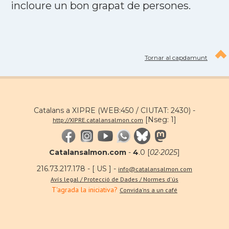
incloure un bon grapat de persones.
Tornar al capdamunt
Catalans a XIPRE (WEB:450 / CIUTAT: 2430) -
[Nseg: 1]
http://XIPRE.catalansalmon.com
Catalansalmon.com
-
4
.0 [
02·2025
]
216.73.217.178 - [ US ] -
info@catalansalmon.com
Avís legal / Protecció de Dades / Normes d'ús
T'agrada la iniciativa?
Convida'ns a un café