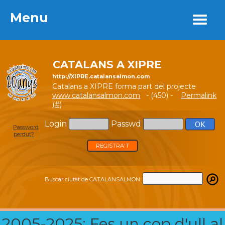
Menu
Menu
CATALANS A XIPRE
http://XIPRE.catalansalmon.com
Catalans a XIPRE forma part del projecte
www.catalansalmon.com
- (450) -
Permalink
(#)
Login
Passwd
Password
perdut?
REGISTRA'T
Buscar ciutat de CATALANSALMON:
2005-2025: Fes un cop d'ull al