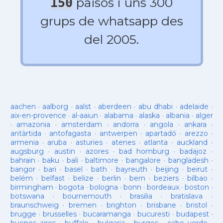
països i uns 300
150
grups de whatsapp des
del 2005.
aachen
·
aalborg
·
aalst
·
aberdeen
·
abu dhabi
·
adelaide
·
aix-en-provence
·
al-aaiun
·
alabama
·
alaska
·
albania
·
alger
·
amazonia
·
amsterdam
·
andorra
·
angola
·
ankara
·
antàrtida
·
antofagasta
·
antwerpen
·
apartadó
·
arezzo
·
armenia
·
aruba
·
asturies
·
atenes
·
atlanta
·
auckland
·
augsburg
·
austin
·
azores
·
bad homburg
·
badajoz
·
bahrain
·
baku
·
bali
·
baltimore
·
bangalore
·
bangladesh
·
bangor
·
bari
·
basel
·
bath
·
bayreuth
·
beijing
·
beirut
·
belém
·
belfast
·
belize
·
berlin
·
bern
·
beziers
·
bilbao
·
birmingham
·
bogota
·
bologna
·
bonn
·
bordeaux
·
boston
·
botswana
·
bournemouth
·
brasilia
·
bratislava
·
braunschweig
·
bremen
·
brighton
·
brisbane
·
bristol
·
brugge
·
brusselles
·
bucaramanga
·
bucuresti
·
budapest
·