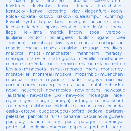
·
jamaica
·
jena
·
jerusalem
·
jordania
·
kaiserslautern
·
karlskrona
·
karlsruhe
·
kassel
·
kaunas
·
kazakhstan
·
kentucky
·
kenya
·
kettering
·
kiev
·
klagenfurt
·
koeln
·
kolda
·
kolkata
·
kosovo
·
krakow
·
kuala lumpur
·
kunming
·
kuwait
·
kyoto
·
la paz
·
laos
·
las vegas
·
lausanne
·
leeds
·
leicester
·
leiden
·
leipzig
·
lelystad
·
leon
·
letònia
·
liberia
·
liege
·
lille
·
lima
·
limerick
·
lincoln
·
lisboa
·
liverpool
·
ljubljana
·
london
·
los angeles
·
lublin
·
lugano
·
luleå
(norrland)
·
luxemburg
·
lviv
·
lyon
·
macau
·
madagascar
·
madrid
·
maine
·
mainz
·
malabo
·
malaga
·
maldives
·
mallorca
·
malta
·
manchester
·
mannheim
·
maracay
·
maringá
·
marseille
·
mato grosso
·
medellín
·
melbourne
·
mendoza
·
mérida
·
metz
·
mexico
·
miami
·
milano
·
milton
keynes
·
minnesota
·
minsk
·
monaco
·
mons
·
monterrey
·
montpellier
·
montreal
·
moskva
·
mozambic
·
muenchen
·
mumbai
·
murcia
·
myanmar
·
nador
·
nagoya
·
namibia
·
namur
·
nancy
·
nanjing
·
nantes
·
napoli
·
natal
·
nebraska
·
nepal
·
neuchatel
·
new mexico
·
new orleans
·
newcastle
(austràlia)
·
newcastle (uk)
·
newyork
·
nicaragua
·
nice
·
niger
·
nigeria
·
norge (noruega)
·
nottingham
·
nouakchott
·
nürnberg
·
oklahoma
·
oldenburg
·
oman
·
oran
·
orlando
·
osaka
·
ottawa
·
ouagadougou
·
oxford
·
padova
·
pakistan
·
palestine
·
pamplona iruña
·
panama
·
papua nova guinea
·
paraguay
·
parana
·
paraty
·
paris
·
patagonia
·
perpinya
·
perth
·
philadelphia
·
phoenix
·
pilipinas
·
portland
·
porto
·