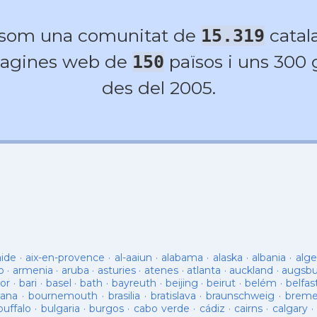
 som una comunitat de
catala
15.319
agines web de
països i uns 300
150
des del 2005.
aide
·
aix-en-provence
·
al-aaiun
·
alabama
·
alaska
·
albania
·
alge
o
·
armenia
·
aruba
·
asturies
·
atenes
·
atlanta
·
auckland
·
augsb
or
·
bari
·
basel
·
bath
·
bayreuth
·
beijing
·
beirut
·
belém
·
belfas
ana
·
bournemouth
·
brasilia
·
bratislava
·
braunschweig
·
brem
buffalo
·
bulgaria
·
burgos
·
cabo verde
·
cádiz
·
cairns
·
calgary
·