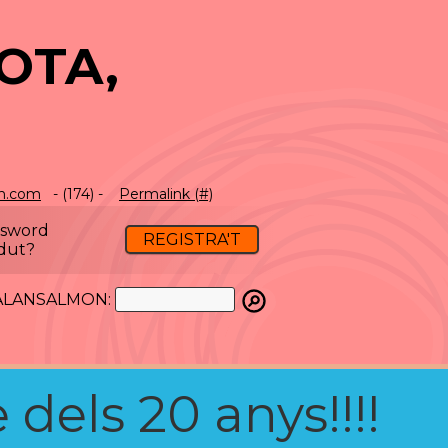
OTA,
n.com
- (174) -
Permalink (#)
ssword
REGISTRA'T
dut?
ATALANSALMON:
 dels 20 anys!!!!