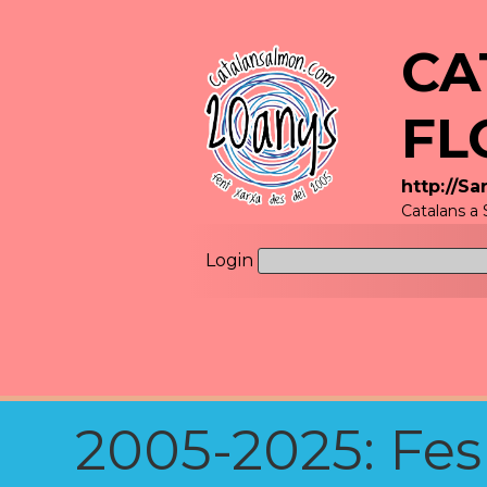
CA
FL
http://S
Catalans a 
Login
2005-2025: Fes u