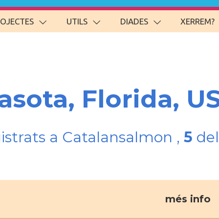
ROJECTES
UTILS
DIADES
XERREM?
asota, Florida, U
gistrats a Catalansalmon ,
5
del
més info