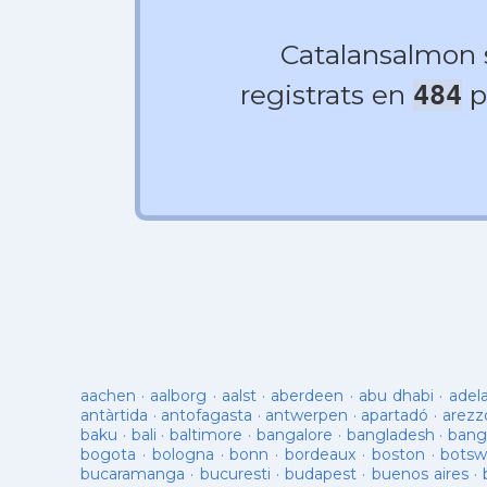
Catalansalmon
registrats en
p
484
aachen
·
aalborg
·
aalst
·
aberdeen
·
abu dhabi
·
adel
antàrtida
·
antofagasta
·
antwerpen
·
apartadó
·
arezz
baku
·
bali
·
baltimore
·
bangalore
·
bangladesh
·
bang
bogota
·
bologna
·
bonn
·
bordeaux
·
boston
·
botsw
bucaramanga
·
bucuresti
·
budapest
·
buenos aires
·