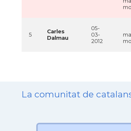
ma
mob
05-
Carles
5
03-
ma
Dalmau
2012
mo
La comunitat de catala