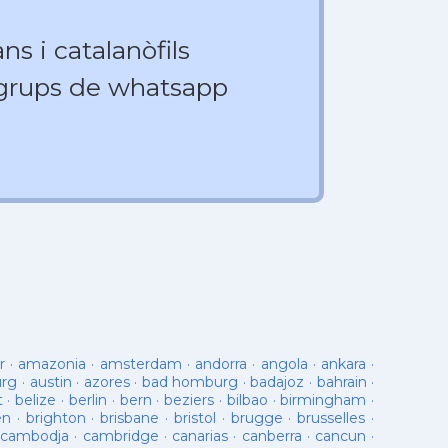
ns i catalanòfils
 grups de whatsapp
r
·
amazonia
·
amsterdam
·
andorra
·
angola
·
ankara
·
urg
·
austin
·
azores
·
bad homburg
·
badajoz
·
bahrain
·
t
·
belize
·
berlin
·
bern
·
beziers
·
bilbao
·
birmingham
·
en
·
brighton
·
brisbane
·
bristol
·
brugge
·
brusselles
·
cambodja
·
cambridge
·
canarias
·
canberra
·
cancun
·