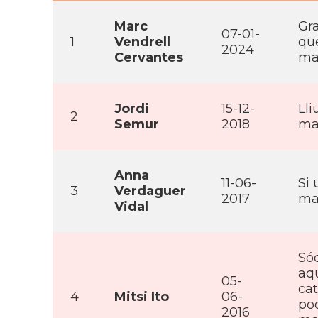
Marc
Gra
07-01-
1
Vendrell
que
2024
Cervantes
ma
Jordi
15-12-
Lli
2
Semur
2018
ma
Anna
11-06-
Si 
3
Verdaguer
2017
ma
Vidal
Sóc
aqu
05-
cat
4
Mitsi Ito
06-
pod
2016