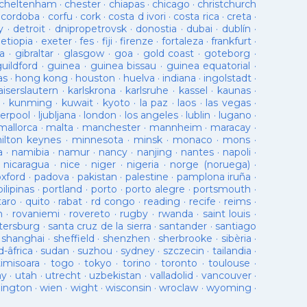
cheltenham
·
chester
·
chiapas
·
chicago
·
christchurch
·
cordoba
·
corfu
·
cork
·
costa d ivori
·
costa rica
·
creta
·
y
·
detroit
·
dnipropetrovsk
·
donostia
·
dubai
·
dublín
·
·
etiopia
·
exeter
·
fes
·
fiji
·
firenze
·
fortaleza
·
frankfurt
·
a
·
gibraltar
·
glasgow
·
goa
·
gold coast
·
goteborg
·
guildford
·
guinea
·
guinea bissau
·
guinea equatorial
·
as
·
hong kong
·
houston
·
huelva
·
indiana
·
ingolstadt
·
aiserslautern
·
karlskrona
·
karlsruhe
·
kassel
·
kaunas
·
·
kunming
·
kuwait
·
kyoto
·
la paz
·
laos
·
las vegas
·
verpool
·
ljubljana
·
london
·
los angeles
·
lublin
·
lugano
·
mallorca
·
malta
·
manchester
·
mannheim
·
maracay
·
ilton keynes
·
minnesota
·
minsk
·
monaco
·
mons
·
a
·
namibia
·
namur
·
nancy
·
nanjing
·
nantes
·
napoli
·
·
nicaragua
·
nice
·
niger
·
nigeria
·
norge (noruega)
·
oxford
·
padova
·
pakistan
·
palestine
·
pamplona iruña
·
pilipinas
·
portland
·
porto
·
porto alegre
·
portsmouth
·
taro
·
quito
·
rabat
·
rd congo
·
reading
·
recife
·
reims
·
n
·
rovaniemi
·
rovereto
·
rugby
·
rwanda
·
saint louis
·
tersburg
·
santa cruz de la sierra
·
santander
·
santiago
·
shanghai
·
sheffield
·
shenzhen
·
sherbrooke
·
sibèria
·
d-âfrica
·
sudan
·
suzhou
·
sydney
·
szczecin
·
tailandia
·
timisoara
·
togo
·
tokyo
·
torino
·
toronto
·
toulouse
·
ay
·
utah
·
utrecht
·
uzbekistan
·
valladolid
·
vancouver
·
lington
·
wien
·
wight
·
wisconsin
·
wroclaw
·
wyoming
·