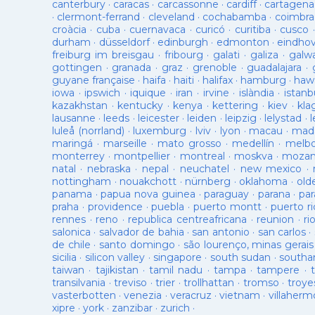
canterbury
·
caracas
·
carcassonne
·
cardiff
·
cartagena
·
clermont-ferrand
·
cleveland
·
cochabamba
·
coimbra
croàcia
·
cuba
·
cuernavaca
·
curicó
·
curitiba
·
cusco
durham
·
düsseldorf
·
edinburgh
·
edmonton
·
eindho
freiburg im breisgau
·
fribourg
·
galati
·
galiza
·
galw
gottingen
·
granada
·
graz
·
grenoble
·
guadalajara
·
guyane française
·
haifa
·
haiti
·
halifax
·
hamburg
·
hawa
iowa
·
ipswich
·
iquique
·
iran
·
irvine
·
islàndia
·
istanb
kazakhstan
·
kentucky
·
kenya
·
kettering
·
kiev
·
kla
lausanne
·
leeds
·
leicester
·
leiden
·
leipzig
·
lelystad
·
luleå (norrland)
·
luxemburg
·
lviv
·
lyon
·
macau
·
mad
maringá
·
marseille
·
mato grosso
·
medellín
·
melb
monterrey
·
montpellier
·
montreal
·
moskva
·
mozam
natal
·
nebraska
·
nepal
·
neuchatel
·
new mexico
·
nottingham
·
nouakchott
·
nürnberg
·
oklahoma
·
old
panama
·
papua nova guinea
·
paraguay
·
parana
·
par
praha
·
providence
·
puebla
·
puerto montt
·
puerto ri
rennes
·
reno
·
republica centreafricana
·
reunion
·
ri
salonica
·
salvador de bahia
·
san antonio
·
san carlos
·
de chile
·
santo domingo
·
são lourenço, minas gerais
sicilia
·
silicon valley
·
singapore
·
south sudan
·
south
taiwan
·
tajikistan
·
tamil nadu
·
tampa
·
tampere
·
transilvania
·
treviso
·
trier
·
trollhattan
·
tromso
·
troye
vasterbotten
·
venezia
·
veracruz
·
vietnam
·
villaherm
xipre
·
york
·
zanzibar
·
zurich
·