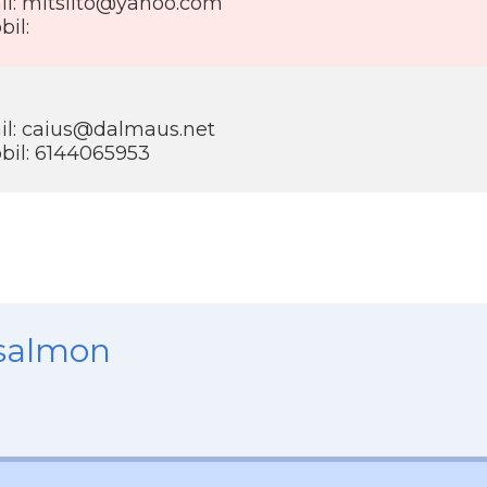
il:
mitsiito@yahoo.com
il:
il:
caius@dalmaus.net
bil: 6144065953
nsalmon