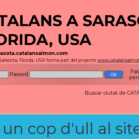
TALANS A SARAS
ORIDA, USA
arasota.catalansalmon.com
Sarasota, Florida, USA forma part del projecte
www.catalansalmo
Pa
Passwd
per
Buscar ciutat de C
n cop d'ull al site