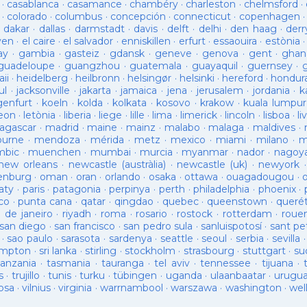
·
casablanca
·
casamance
·
chambéry
·
charleston
·
chelmsford
·
·
colorado
·
columbus
·
concepción
·
connecticut
·
copenhagen
·
dakar
·
dallas
·
darmstadt
·
davis
·
delft
·
delhi
·
den haag
·
derr
ven
·
el caire
·
el salvador
·
enniskillen
·
erfurt
·
essaouira
·
estònia
ay
·
gambia
·
gasteiz
·
gdansk
·
geneve
·
genova
·
gent
·
ghan
guadeloupe
·
guangzhou
·
guatemala
·
guayaquil
·
guernsey
·
ii
·
heidelberg
·
heilbronn
·
helsingør
·
helsinki
·
hereford
·
hondur
ul
·
jacksonville
·
jakarta
·
jamaica
·
jena
·
jerusalem
·
jordania
·
k
genfurt
·
koeln
·
kolda
·
kolkata
·
kosovo
·
krakow
·
kuala lumpur
leon
·
letònia
·
liberia
·
liege
·
lille
·
lima
·
limerick
·
lincoln
·
lisboa
·
li
agascar
·
madrid
·
maine
·
mainz
·
malabo
·
malaga
·
maldives
·
ourne
·
mendoza
·
mérida
·
metz
·
mexico
·
miami
·
milano
·
m
bic
·
muenchen
·
mumbai
·
murcia
·
myanmar
·
nador
·
nagoy
new orleans
·
newcastle (austràlia)
·
newcastle (uk)
·
newyork
enburg
·
oman
·
oran
·
orlando
·
osaka
·
ottawa
·
ouagadougou
·
aty
·
paris
·
patagonia
·
perpinya
·
perth
·
philadelphia
·
phoenix
·
co
·
punta cana
·
qatar
·
qingdao
·
quebec
·
queenstown
·
queré
o de janeiro
·
riyadh
·
roma
·
rosario
·
rostock
·
rotterdam
·
roue
san diego
·
san francisco
·
san pedro sula
·
sanluispotosí
·
sant pe
·
sao paulo
·
sarasota
·
sardenya
·
seattle
·
seoul
·
serbia
·
sevilla
ampton
·
sri lanka
·
stirling
·
stockholm
·
strasbourg
·
stuttgart
·
su
tanzania
·
tasmania
·
tauranga
·
tel aviv
·
tennessee
·
tijuana
·
s
·
trujillo
·
tunis
·
turku
·
tübingen
·
uganda
·
ulaanbaatar
·
urugu
osa
·
vilnius
·
virginia
·
warrnambool
·
warszawa
·
washington
·
wel