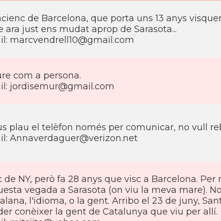
cienc de Barcelona, que porta uns 13 anys visquent
 ara just ens mudat aprop de Sarasota...
il:
marcvendrell10@gmail.com
ure com a persona.
il:
jordisemur@gmail.com
us plau el telèfon només per comunicar, no vull 
il:
Annaverdaguer@verizon.net
 de NY, però fa 28 anys que visc a Barcelona. Per 
esta vegada a Sarasota (on viu la meva mare). No 
alana, l'idioma, o la gent. Arribo el 23 de juny, S
er conèixer la gent de Catalunya que viu per allí­.